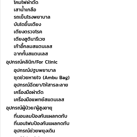
โคมไฟผ่าตัด
เสาน้ำเกลือ
รถเข็นโรงพยาบาล
บันไดขึ้นเตียง
เตียงตรวจโรค
เตียงสูตินารีเวช
เก้าอี้กลมสแตนเลส
ฉากกั้นสแตนเลส
อุปกรณ์คลินิก/For Clinic
อุปกรณ์ปฐมพยาบาล
ชุดช่วยหายใจ (Ambu Bag)
อุปกรณ์ฉีดยา/ให้สารละลาย
เครื่องมือผ่าตัด
เครื่องมือแพทย์สแตนเลส
อุปกรณ์ผู้ป่วย/ผู้สูงอายุ
ที่นอนลมป้องกันแผลกดทับ
ที่นอนโฟมป้องกันแผลกดทับ
อุปกรณ์ช่วยพยุงเดิน