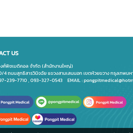
ACT US
พงศ์พิชเมดิคอล จำกัด (สำนักงานใหญ่)
20/4 ถนนสุทธิสารวินิจฉัย แขวงสามเสนนอก เขตห้วยขวาง กรุงเทพม
097-239-7710 , 093-327-0543 EMAIL :
pongpitmedical@hotm