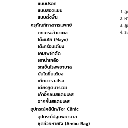
แบบปรอท
แบบสอดแขน
ล
แบบตั้งพื้น
หา
ครุภัณฑ์ทางการแพทย์
ลู
ระ
ตะแกรงล้างแผล
โต๊ะเมโย (Mayo)
โต๊ะคร่อมเตียง
โคมไฟผ่าตัด
เสาน้ำเกลือ
รถเข็นโรงพยาบาล
บันไดขึ้นเตียง
เตียงตรวจโรค
เตียงสูตินารีเวช
เก้าอี้กลมสแตนเลส
ฉากกั้นสแตนเลส
อุปกรณ์คลินิก/For Clinic
อุปกรณ์ปฐมพยาบาล
ชุดช่วยหายใจ (Ambu Bag)