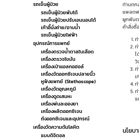
รถเข็นผู้ป่วย
ท่านตกล
แพลตฟอร
รถเข็นผู้ป่วยพับได้
ผูกพันต
รถเข็นผู้ป่วยปรับเอนนอนได้
คำสั่งซื
เก้าอี้นั่งถ่าย/อาบน้ำ
รถเข็นผู้ป่วยไฟฟ้า
ท
อุปกรณ์การแพทย์
ท่
เครื่องตรวจน้ำตาลในเลือด
ไ
เครื่องตรวจไขมัน
ว
เครื่องเป่าแอลกอฮอล์
ท่
เครื่องวัดออกซิเจนปลายนิ้ว
เท
หูฟังแพทย์ (Stethoscope)
ท
เครื่องวัดอุณหภูมิ
ท
เครื่องดูดเสมหะ
ธน
เครื่องพ่นละอองยา
เครื่องผลิตออกซิเจน
ถังออกซิเจนและอุปกรณ์
เครื่องวัดความดันโลหิต
นโยบาย
แบบดิจิตอล