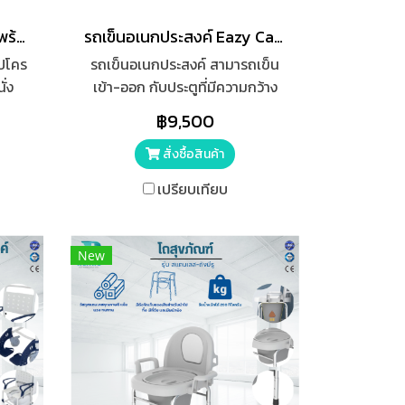
เก้าอี้นั่งถ่าย ส้วมเคลื่อนที่ พร้อมถัง FOSUN รุ่น FS893
รถเข็นอเนกประสงค์ Eazy Care รุ่น Mind Care ขนาด M ล้อเล็ก
ุปโคร
รถเข็นอเนกประสงค์ สามารถเข็น
ั่ง
เข้า-ออก กับประตูที่มีความกว้าง
เก็บ
ตั้งแต่ 65 ซม. ขึ้นไป ใช้ร่วมกับโถ
฿9,500
จาก
สุขภัณฑ์ที่มีความกว้างไม่เกิน 40
ซม.
สั่งซื้อสินค้า
เปรียบเทียบ
New