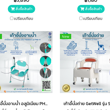
฿5,890
฿1,180
Shower Chair with Wheels
ซ้อน เหมือนเก้าอี้นั่งทั่วไป ใ
ไซน์สวยด้วยเบาะ สีขาวนวล ตัด
ง่าย
สั่งซื้อสินค้า
สั่งซื้อสินค้า
กับสีน้ำเงินสดใสของพนักพิง
เปรียบเทียบ
เปรียบเทียบ
New
เก้าอี้นั่งอาบน้ำ อลูมิเนียม PHENOMA รุ่น PMB-14