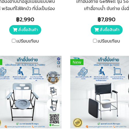
้าอี้นั่งอาบน้ำอลูมิเนียมแบบพับ
เก้าอี้นั่งถ่าย GetWell รุ่น S
้ พร้อมที่ใส่ฝักบัว ที่นั่งเป็นร่อง
เก้าอี้อาบน้ำ ขับถ่าย นั่งฉี
้างสะดวกต่อการทำความสะอาด
อเนกประสงค์ ดีไซน์สวย ที่สุข
฿2,990
฿7,890
ดซ่อนเร้น สำหรับผู้ป่วยและผู้สูง
เคลื่อนที่ ปัสสาวะได้
ยุ ปรับได้ 5 ระดับ รับน้ำหนักได้
สั่งซื้อสินค้า
สั่งซื้อสินค้า
สุด 125 กิโลกรัม มีจุกยางกันลื่น
เปรียบเทียบ
เปรียบเทียบ
สีเขียวมินต์
New