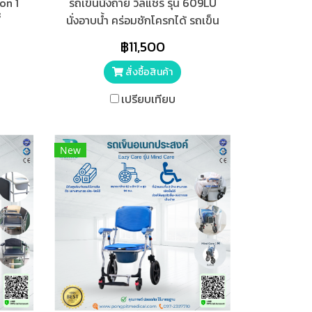
oon 1
รถเข็นนั่งถ่าย วีลแชร์ รุ่น 609LU
่
นั่งอาบน้ำ คร่อมชักโครกได้ รถเข็น
ภัณฑ์
วีลแชร์ นั่งถ่าย ล้อหน้าขนาด 4 นิ้ว
฿11,500
/ ล้อหลังขนาด 8 นิ้ว
สั่งซื้อสินค้า
เปรียบเทียบ
New