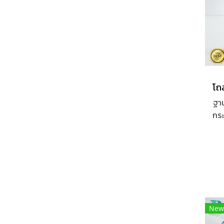
ฐาน
กระ
เค
New