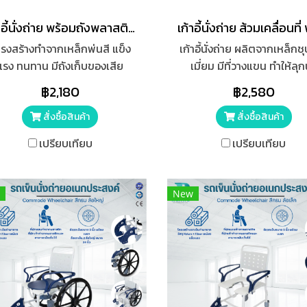
เก้าอี้นั่งถ่าย พร้อมถังพลาสติก พับได้ FOSUN รุ่น FS8992
รงสร้างทำจากเหล็กพ่นสี แข็ง
เก้าอี้นั่งถ่าย ผลิตจากเหล็กช
แรง ทนทาน มีถังเก็บของเสีย
เมี่ยม มีที่วางแขน ทำให้ลุกน
อมหูหิ้ว มีที่วางแขน ทำให้ลุกนั่ง
สะดวกในการลุกมากขึ้น มีถัง
฿2,180
฿2,580
สะดวกในการลุกมากขึ้น
ของเสีย พร้อมหูหิ้ว ผลิต
พลาสติกพีวีชี
สั่งซื้อสินค้า
สั่งซื้อสินค้า
เปรียบเทียบ
เปรียบเทียบ
New