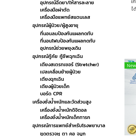
เก
อุปกรณ์ฉีดยา/ให้สารละลาย
ได
เครื่องมือผ่าตัด
กว
เครื่องมือแพทย์สแตนเลส
จุ
อุปกรณ์ผู้ป่วย/ผู้สูงอายุ
อา
ที่นอนลมป้องกันแผลกดทับ
สูง
ที่นอนโฟมป้องกันแผลกดทับ
อุปกรณ์ช่วยพยุงเดิน
อุปกรณ์กู้ภัย กู้ชีพฉุกเฉิน
เตียงสเตรทเชอร์ (Stretcher)
New
เปลเคลื่อนย้ายผู้ป่วย
เตียงฉุกเฉิน
เตียงผู้ป่วยเด็ก
บอร์ด CPR
เครื่องชั่งน้ำหนักและวัดส่วนสูง
เครื่องชั่งน้ำหนักดิจิตอล
เครื่องชั่งน้ำหนักเด็กทารก
อุปกรณ์การแพทย์สำหรับโรงพยาบาล
ชุดตรวจหู ตา คอ จมูก