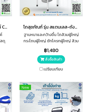
รถเข็นนั่งถ่ายอเนกประสงค์ Commode Wheelchair สีกรม ล้อเล็ก
โถสุขภัณฑ์ รุ่น สแตนเลส-ถังมีรู
ค์
ฐานหนาและกว้างขึ้น โถส้วมผู้ใหญ่
สดุ
กระโถนผู้ใหญ่ ชักโครกผู้ใหญ่ ส้วม
งแรง
เคลื่อนที่ ส้วมผู้สูงอายุ กระโถนฉี่
฿1,480
 PU
คนแก่
ได้
สั่งซื้อสินค้า
เปรียบเทียบ
New