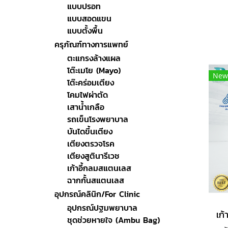
แบบปรอท
แบบสอดแขน
ดี
แบบตั้งพื้น
ครุภัณฑ์ทางการแพทย์
ตะแกรงล้างแผล
โต๊ะเมโย (Mayo)
New
โต๊ะคร่อมเตียง
โคมไฟผ่าตัด
เสาน้ำเกลือ
รถเข็นโรงพยาบาล
บันไดขึ้นเตียง
เตียงตรวจโรค
เตียงสูตินารีเวช
เก้าอี้กลมสแตนเลส
ฉากกั้นสแตนเลส
อุปกรณ์คลินิก/For Clinic
อุปกรณ์ปฐมพยาบาล
ชุดช่วยหายใจ (Ambu Bag)