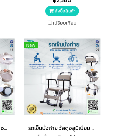
฿2,380
ช้งาน
สะดวกต่อการพกพา
สั่งซื้อสินค้า
เปรียบเทียบ
New
เก้าอี้นั่งถ่าย GetWell รุ่น Soon 1
รถเข็นนั่งถ่าย วัสดุอลูมิเนียม 609LU / Y609F4