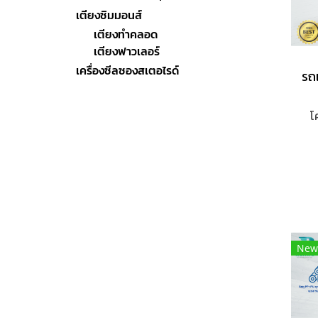
เตียงซิมมอนส์
เตียงทำคลอด
เตียงฟาวเลอร์
เครื่องซีลซองสเตอไรด์
โ
N
F
New