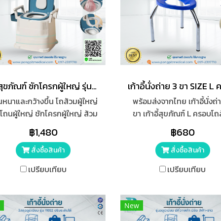
โถสุขภัณฑ์ ชักโครกผู้ใหญ่ รุ่น อัพเกรด
หนาและกว้างขึ้น โถส้วมผู้ใหญ่
พร้อมส่งจากไทย เก้าอี้นั่งถ่
โถนผู้ใหญ่ ชักโครกผู้ใหญ่ ส้วม
ขา เก้าอี้สุขภัณฑ์ L ครอบโถ
ลื่อนที่ ส้วมผู้สูงอายุ กระโถนฉี่
สุขาคนป่วย เก้าอี้คนแก่ เก้าอ
฿1,480
฿680
คนแก่ สุขาเคลื่อนที่
โถส้วม
สั่งซื้อสินค้า
สั่งซื้อสินค้า
เปรียบเทียบ
เปรียบเทียบ
New