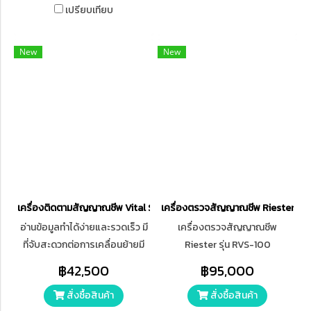
และ วัดอัตราการหายใจ หน้าจอ
เปรียบเทียบ
TFT มีขนาด 7 นิ้ว สามารถเลือก
โหมดการวัดได้ 3 แบบได้แก่
New
New
Manual, Auto, Stat ค่าความ
แม่นยำ ±5 mmHg สามารถวัด
อัตราการเต้นของหัวใจได้
เครื่องติดตามสัญญาณชีพ Vital Sign Monitor MD2000C
เครื่องตรวจสัญญาณชีพ Riester รุ่
อ่านข้อมูลทําได้ง่ายและรวดเร็ว มี
เครื่องตรวจสัญญาณชีพ
ที่จับสะดวกต่อการเคลื่อนย้ายมี
Riester รุ่น RVS-100
พื้นที่เก็บของ และอุปกรณ์เสริม
(NIBP+SpO2+PR) เป็นเครื่อง
฿42,500
฿95,000
ติดตั้งได้ง่ายต่อการใช้งาน
ตรวจสัญญาณชีพ วัดความอิ่มตัว
สั่งซื้อสินค้า
สั่งซื้อสินค้า
ของออกซิเจนในเลือดที่ปลายนิ้ว,