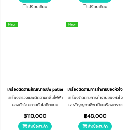
Temperature (อุณหภูมิ
เปรียบเทียบ
เปรียบเทียบ
ร่างกาย)* รองรับผู้ป่วย Adult,
Pediatric และ Neonatal หน้าจอ
New
New
Touch Screen สีขนาด 7 นิ้ว
แสดงค่าและ Waveform ชัดเจน
แบตเตอรี่ Lithium ในตัว ใช้งาน
ต่อเนื่องประมาณ 6–12 ชั่วโมง
เครื่องติดตามสัญญาณชีพ patient monitor EDAN รุ่น iM50
เครื่องติดตามการทำงานของหัวใจแล
เครื่องตรวจและติดตามคลื่นไฟฟ้า
เครื่องติดตามการทำงานของหัวใจ
ของหัวใจ ความดันโลหิตแบบ
และสัญญาณชีพ เป็นเครื่องตรวจ
ภายนอก ชีพจรและความอิ่มตัว
วัดสัญญาณชีพแบบหลาย
฿110,000
฿48,000
ของออกซิเจนในเลือดหน้าจอเป็น
พารามิเตอร์ (Multi-parameter)
สั่งซื้อสินค้า
สั่งซื้อสินค้า
แบบสี TFT ขนาดหน้าจอไม่น้อย
หน้าจอสี TFT ความละเอียดสูง