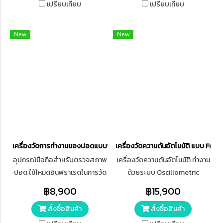
ชีพจร, ความดันโลหิต
เปรียบเทียบ
เปรียบเทียบ
New
New
เครื่องวัดการทำงานของปอดแบบพกพา Contec รุ่น SP10
เครื่องวัดความดันอัตโนมัติ แบบ Ful
อุปกรณ์มือถือสำหรับตรวจสภาพ
เครื่องวัดความดันอัตโนมัติ ทำงาน
ปอด ใช้โหมดอินฟราเรดในการวัด
ด้วยระบบ Oscillometric
สิ่งของที่เกี่ยวข้อง ใช้ได้กับโรง
Method หน้าจอ LCD สี มีโหมด
฿8,900
฿15,900
พยาบาล คลินิก ครอบครัวสำหรับ
การวัดความดันโลหิต 3 โหมด คือ
สั่งซื้อสินค้า
สั่งซื้อสินค้า
การทดสอบตามปกติ บันทึกค่า
ผู้ใหญ่,เด็ก และเด็กเล็ก สามารถวัด
พารามิเตอร์สำคัญได้แก่ FVC,
(ผู้ใหญ่) ช่วงค่า Systolic