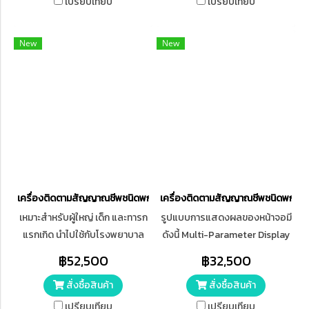
เปรียบเทียบ
เปรียบเทียบ
FEV₁, FEV₁%, PEF และอัตราการ
pressure 40- 270 mmHg (เด็ก)
ไหลต่างๆ มีหน่วยความจำในตัว
ช่วงค่า Systolic pressure 40-
New
New
สามารถลบ อัปโหลด และตรวจ
200 mmHg (เด็กเล็ก) ช่วงค่า
สอบข้อมูลผ่านพอร์ต USB ไปยัง
Systolic pressure 40- 135
คอมพิวเตอร์ได้ ช่วงปริมาตร
mmHg สามารถวัดค่าค่าอัตรา
(Volume Range): 0 ~ 10 ลิตร
การเต้นของหัวใจ 40 - 240 ครั้ง
ความแม่นยำปริมาตร: ± 3% หรือ
/ นาที
0.05 ลิตร (แล้วแต่ค่าใดจะ
มากกว่า) ช่วงอัตราการไหล (Flow
Range): 1 ~ 16 ลิตร/วินาที
เครื่องติดตามสัญญาณชีพชนิดพกพา Handheld Patient Monitor รุ่น M
เครื่องติดตามสัญญาณชีพชนิดพกพา 
เหมาะสำหรับผู้ใหญ่ เด็ก และทารก
รูปแบบการแสดงผลของหน้าจอมี
แรกเกิด นำไปใช้กับโรงพยาบาล
ดังนี้ Multi-Parameter Display
คลินิกและที่บ้าน พารามิเตอร์การ
mode , ECG Display mode ,
฿52,500
฿32,500
ตรวจสอบ: CO2, RR (มาตรฐาน),
ECG Display mode with Resp ,
สั่งซื้อสินค้า
สั่งซื้อสินค้า
SpO2, PR (อุปกรณ์เสริม)
SpO2 Display mode
เปรียบเทียบ
เปรียบเทียบ