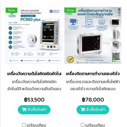
New
New
เครื่องวัดความดันโลหิตชนิดอัตโนมัติ พร้อมวัดความอิ่มตัวของออกซิเจนใน
เครื่องติดตามการทำงานของหัวใจแล
เครื่องวัดความดันโลหิตชนิด
เครื่องตรวจและติดตามคลื่นไฟฟ้า
อัตโนมัติ พร้อมวัดความอิ่มตัวของ
ของหัวใจ ความดันโลหิตแบบ
ออกซิเจนในเลือด จอแสดงผลคม
ภายนอก ชีพจร และความอิ่มตัว
฿53,500
฿78,000
ชัดเป็นแบบ Color Anti-Glare
ของออกซิเจนในเลือดชนิดข้าง
สั่งซื้อสินค้า
สั่งซื้อสินค้า
TFT LCD ขนาด 7 นิ้ว Touch
เตียง หน้าจอแสดงผลแบบ TFT
Screen สามารถควบคุมและปรับ
ขนาด12.1นิ้ว
ค่าต่าง ๆ ได้ด้วยปุ่ม Quick Key
เปรียบเทียบ
เปรียบเทียบ