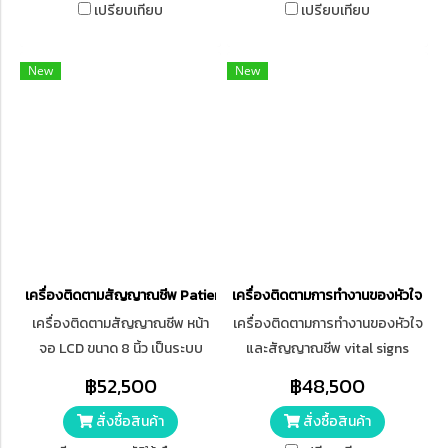
NIBP ด้วยวิธี Oscillometric
วัดค่าพื้นฐาน 5-6 พารามิเตอร์
เปรียบเทียบ
เปรียบเทียบ
ทั้งหมด 3 โหมด Manual ,
สามารถเก็บข้อมูลย้อนหลัง
Auto ,STAT เครื่องพิมพ์ผลและ
(Trend Data) ได้นานถึง 120-150
New
New
กราฟด้วยความร้อน เครื่องยัง
ชั่วโมง การเชื่อมต่อ: รองรับการ
สามารถเชื่อมต่อกับระบบตรวจ
เชื่อมต่อกับระบบเครือข่าย
สอบกลางผ่านเครือข่ายแบบใช้
ศูนย์กลาง (Central Monitoring
สาย / ไร้สายเพื่อสร้างระบบการ
System) ทั้งแบบใช้สายและไร้
ตรวจสอบเครือข่ายเชื่อมต่อกับ
สาย (Wi-Fi) แบตเตอรี่: มี
ระบบตรวจสอบกลางด้วย 3G,
แบตเตอรี่สำรองในตัว
WiFi หรือโหมดใช้สาย มีภาษา
(Rechargeable Lithium
รองรับที่หลากหลาย
Battery) ใช้งานได้ต่อเนื่อง
ประมาณ 2-4 ชั่วโมง ใช้ได้ตั้งแต่ ผู้
เครื่องติดตามสัญญาณชีพ Patient Monitor รุ่น Aquarius
เครื่องติดตามการทำงานของหัวใจแ
ป่วยเด็กแรกเกิด (Neonatal), เด็ก
เครื่องติดตามสัญญาณชีพ หน้า
เครื่องติดตามการทำงานของหัวใจ
(Pediatric) ไปจนถึง ผู้ใหญ่
จอ LCD ขนาด 8 นิ้ว เป็นระบบ
และสัญญาณชีพ vital signs
(Adult)
สัมผัส สามารถใช้ได้กับผู้ป่วย
monitor ใช้วัดความดันโลหิตแบบ
฿52,500
฿48,500
ผู้ใหญ่ เด็ก และทารกแรกเกิด
ภายนอก (NIBP) และปริมาณความ
สั่งซื้อสินค้า
สั่งซื้อสินค้า
NIBP วัดความดันแบบภายนอก
อิ่มตัวของออกซิเจนในเลือด