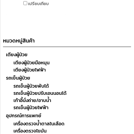
(NIBP) มีหน้าจอการแสดงผลแบบ
เปรียบเทียบ
TFT-LCD ภาพสี ค่าคลื่นไฟฟ้า
หัวใจ (5 Lead ECG) มีแบตเตอรี่
แบบชาร์จได้ภายในเครื่อง ชนิด
Li-ion สามารถเชื่อมต่อสัญญาณ
หมวดหมู่สินค้า
กับภายนอกด้วย LAN / Wi-Fi
(Option) ใช้งานได้กับผู้ป่วยทุกวัย
เตียงผู้ป่วย
ตั้งแต่ผู้ใหญ่ เด็ก ทารกแรกเกิด มี
เตียงผู้ป่วยมือหมุน
ฟังค์ชั่นการโทรเรียกพยาบาล
เตียงผู้ป่วยไฟฟ้า
รถเข็นผู้ป่วย
รถเข็นผู้ป่วยพับได้
รถเข็นผู้ป่วยปรับเอนนอนได้
เก้าอี้นั่งถ่าย/อาบน้ำ
รถเข็นผู้ป่วยไฟฟ้า
อุปกรณ์การแพทย์
เครื่องตรวจน้ำตาลในเลือด
เครื่องตรวจไขมัน