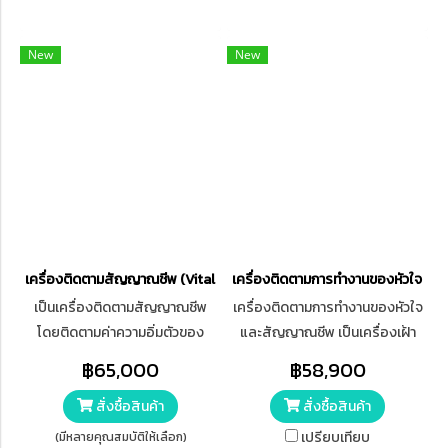
และ Touch Screen สามารถวัด
ปริมาณความอิ่มตัวของออกซิเจน
New
New
ในช่วง 0 – 100% มีความคลาด
เคลื่อนในช่วง 70% - 100% ไม่เกิน
±3% สามารถวัดค่าชีพจรได้ตั้งแต่
30-240 ครั้ง/นาที ความละเอียด 1
ครั้ง/นาที สามารถเลือกโหมดใช้
งานได้ทั้ง ผู้ใหญ่ เด็ก และทารก
เครื่องติดตามสัญญาณชีพ (Vital Signs Monitor) Biolight รุ่น V9
เครื่องติดตามการทํางานของหัวใจ
เป็นเครื่องติดตามสัญญาณชีพ
เครื่องติดตามการทํางานของหัวใจ
โดยติดตามค่าความอิ่มตัวของ
และสัญญาณชีพ เป็นเครื่องเฝ้า
ออกซิเจนในเลือด (SpO2), ค่า
ติดตามคลื่นไฟฟ้าหัวใจ, วัดอัตรา
฿65,000
฿58,900
ชีพจร (Pulse Rate) และ ความดัน
การเต้นของหัวใจ, วัดความดัน
สั่งซื้อสินค้า
สั่งซื้อสินค้า
โลหิตชนิดวัดภายนอกหลอดเลือด
โลหิต, วัดปริมาณความ อิ่มตัวของ
(NIBP)
ออกซิเจนในเลือด, วัดอุณหภูมิ
เปรียบเทียบ
(มีหลายคุณสมบัติให้เลือก)