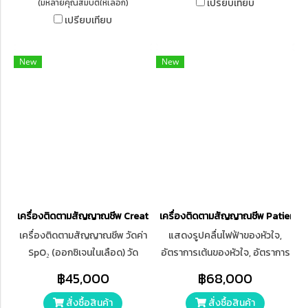
SPO2 วัดความอิ่มของออกซิเจน
(SpO2) ตัวเครื่องมีจอภาพเป็น
เปรียบเทียบ
(มีหลายคุณสมบัติให้เลือก)
ตัวในเลือด PULSE วัดอัตราการ
แบบ LED และ LCD ประกอบอยู่ใน
เปรียบเทียบ
เต้นชีพจร ECG ตรวจวัดสัญญาณ
เครื่องเดียวกัน โดยจอภาพ LCD
ไฟฟ้าหัวใจ EAR temp วัด
เป็นแบบ LCD Color TFT ขนาด
New
New
อุณหภูมิในร่างกาย Aquarius มีให้
3.5 นิ้ว มีความละเอียดในการ
เลือก 3 แบบ ตัวเครื่องสามารถต่อ
แสดงผลไม่น้อยกว่า 320 x 240
กับ Lan หรือ Wireless ได้ USB 2
pixels มี Battery ชนิด Li-ion อยู่
port ช่องเสียบ SD card ช่องต่อ
ภายในตัวเครื่องสามารถใช้งานได้
VGA สำหรับต่อเข้ากับจอ
ไม่น้อยกว่า 10 ชั่วโมง สามารถ
ภายนอก สามารถปริ้นแสดงผล
เลือกโหมดการวัดได้ 3 แบบ
ใช้กระดาษ thermal แสดงเป็น
คลื่น 3 แถว
เครื่องติดตามสัญญาณชีพ Creative รุ่น PC-900
เครื่องติดตามสัญญาณชีพ Patient 
เครื่องติดตามสัญญาณชีพ วัดค่า
แสดงรูปคลื่นไฟฟ้าของหัวใจ,
SpO₂ (ออกซิเจนในเลือด) วัด
อัตราการเต้นของหัวใจ, อัตราการ
ชีพจร (Pulse Rate) วัดความดัน
หายใจ, ความอิ่มตัวของ ออกซิเจน
฿45,000
฿68,000
โลหิตแบบ NIBP รองรับ ECG
ในเลือด, ความดันโลหิตของผู้ป่วย
สั่งซื้อสินค้า
สั่งซื้อสินค้า
(คลื่นไฟฟ้าหัวใจ)* รองรับ
จากภายนอก, และอุณหภูมิร่างกาย