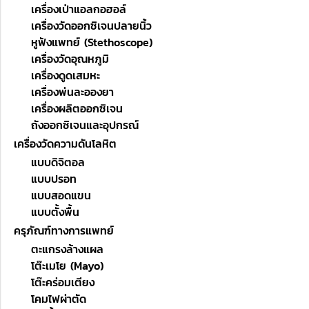
เครื่องเป่าแอลกอฮอล์
เครื่องวัดออกซิเจนปลายนิ้ว
หูฟังแพทย์ (Stethoscope)
เครื่องวัดอุณหภูมิ
เครื่องดูดเสมหะ
เครื่องพ่นละอองยา
เครื่องผลิตออกซิเจน
ถังออกซิเจนและอุปกรณ์
เครื่องวัดความดันโลหิต
แบบดิจิตอล
แบบปรอท
แบบสอดแขน
แบบตั้งพื้น
ครุภัณฑ์ทางการแพทย์
ตะแกรงล้างแผล
โต๊ะเมโย (Mayo)
โต๊ะคร่อมเตียง
โคมไฟผ่าตัด