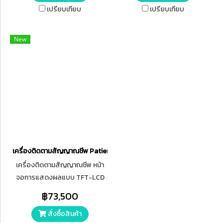
กว่า 8.4 นิ้ว
ขนาด 10.4 นิ้ว (รองรับระบบ
เปรียบเทียบ
เปรียบเทียบ
สัมผัสหรือ Touch Screen เป็น
ออปชันเสริม) ECG ตรวจวัดคลื่น
New
ไฟฟ้าหัวใจ (รองรับทั้ง 3-lead
และ 5-lead) รองรับโปรโตคอล
HL7 เพื่อเชื่อมต่อกับระบบ
สารสนเทศของโรงพยาบาล (HIS)
เครื่องติดตามสัญญาณชีพ Patient Monitor EDAN รุ่น iM8
เครื่องติดตามสัญญาณชีพ หน้า
จอการแสดงผลแบบ TFT-LCD
ภาพสี สามารถตรวจจับสัญญาณ
฿73,500
เครื่องกระตุ้นหัวใจ มีระบบการวัด
สั่งซื้อสินค้า
ความดันโลหิตแบบภายนอก