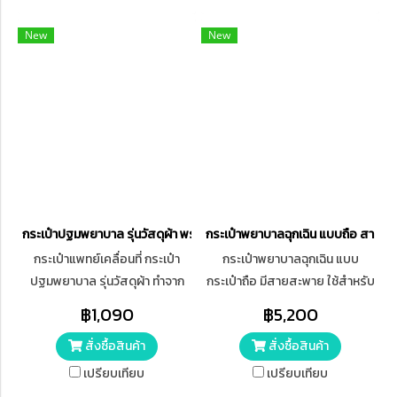
New
New
กระเป๋าปฐมพยาบาล รุ่นวัสดุผ้า พร้อมสายสะพาย Medical Bag First Aid 
กระเป๋าพยาบาลฉุกเฉิน แบบถือ สายสะพ
กระเป๋าแพทย์เคลื่อนที่ กระเป๋า
กระเป๋าพยาบาลฉุกเฉิน แบบ
ปฐมพยาบาล รุ่นวัสดุผ้า ทำจาก
กระเป๋าถือ มีสายสะพาย ใช้สำหรับ
Polyester พร้อมสายสะพาย
ใส่ชุดปฐมพยาบาล อุปกรณ์
฿1,090
฿5,200
Medical Bag First Aid Bag
ทางการแพทย์ หรืออุปกรณ์ต่าง ๆ
สั่งซื้อสินค้า
สั่งซื้อสินค้า
ขนาดใหญ่ (สีแดง)
เปรียบเทียบ
เปรียบเทียบ