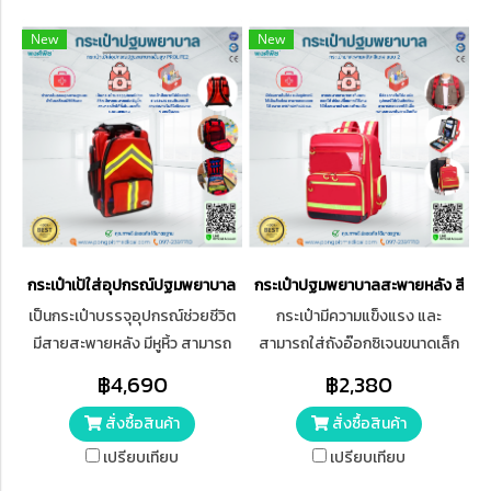
New
New
กระเป๋าเป้ใส่อุปกรณ์ปฐมพยาบาลขั้นสูง PROLIFE2
กระเป๋าปฐมพยาบาลสะพายหลัง สีแด
เป็นกระเป๋าบรรจุอุปกรณ์ช่วยชีวิต
กระเป๋ามีความแข็งแรง และ
มีสายสะพายหลัง มีหูหิ้ว สามารถ
สามารถใส่ถังอ๊อกซิเจนขนาดเล็ก
หิ้วได้ทั้งในแนวตั้งและแนวนอน มี
ได้ มีสายรัดเพิ่มความปลอดภัย
฿4,690
฿2,380
ความแข็งแรงทนทาน กันกระแทก
อุปกรณ์ ซิปอย่างดีแข็งแรง
สั่งซื้อสินค้า
สั่งซื้อสินค้า
สะดวกในการเคลื่อนย้าย
เปรียบเทียบ
เปรียบเทียบ