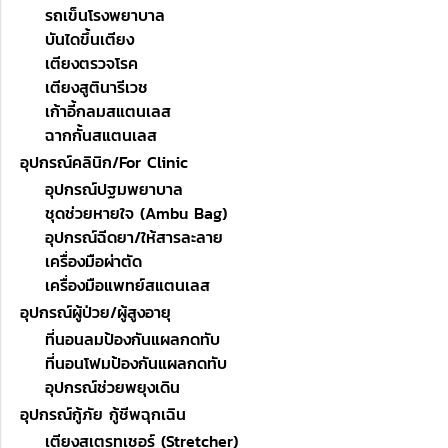
รถเข็นโรงพยาบาล
บันไดขึ้นเตียง
เตียงตรวจโรค
เตียงสูตินารีเวช
เก้าอี้กลมสแตนเลส
ฉากกั้นสแตนเลส
อุปกรณ์คลินิก/For Clinic
อุปกรณ์ปฐมพยาบาล
ชุดช่วยหายใจ (Ambu Bag)
อุปกรณ์ฉีดยา/ให้สารละลาย
เครื่องมือผ่าตัด
เครื่องมือแพทย์สแตนเลส
อุปกรณ์ผู้ป่วย/ผู้สูงอายุ
ที่นอนลมป้องกันแผลกดทับ
ที่นอนโฟมป้องกันแผลกดทับ
อุปกรณ์ช่วยพยุงเดิน
อุปกรณ์กู้ภัย กู้ชีพฉุกเฉิน
เตียงสเตรทเชอร์ (Stretcher)