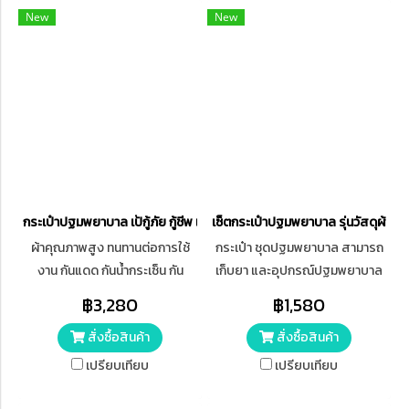
New
New
กระเป๋าปฐมพยาบาล เป้กู้ภัย กู้ชีพ เป้ปฐมพยาบาล EMERGENCY RESCU
เซ็ตกระเป๋าปฐมพยาบาล รุ่นวัสดุผ้า ขน
ผ้าคุณภาพสูง ทนทานต่อการใช้
กระเป๋า ชุดปฐมพยาบาล สามารถ
งาน กันแดด กันน้ำกระเซ็น กัน
เก็บยา และอุปกรณ์ปฐมพยาบาล
กระแทก และสามารถซักได้ มี
ได้หลายชนิด มีช่องเก็บของด้าน
฿3,280
฿1,580
เครื่องหมายกากบาทสีขาวด้านหน้า
ข้างผ้าตาข่ายด้านใน ทำให้เป็น
สั่งซื้อสินค้า
สั่งซื้อสินค้า
เป็นสัญลักษณ์ชุดปฐมพยาบาล
ระเบียบ หยิบใช้ได้ง่าย และสะดวก
เปรียบเทียบ
เปรียบเทียบ