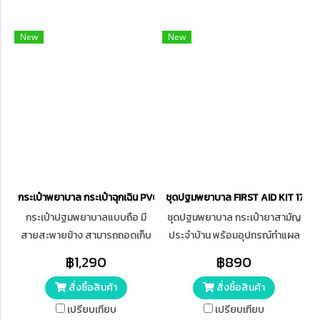
New
New
กระเป๋าพยาบาล กระเป๋าฉุกเฉิน PVC สะพายข้าง
ชุดปฐมพยาบาล FIRST AID KIT 17 IT
กระเป๋าปฐมพยาบาลแบบถือ มี
ชุดปฐมพยาบาล กระเป๋ายาสามัญ
สายสะพายข้าง สามารถถอดเก็บ
ประจำบ้าน พร้อมอุปกรณ์ทำแผล
ได้ ใช้สำหรับใส่ชุดปฐมพยาบาล ,
17 รายการ
฿1,290
฿890
อุปกรณ์ทางการแพทย์ได้ เหมาะ
สั่งซื้อสินค้า
สั่งซื้อสินค้า
สำหรับไว้ใช้ในยามฉุกเฉิน , เดินทาง
ไกล , ทำกิจกรรม
เปรียบเทียบ
เปรียบเทียบ