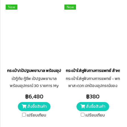
New
New
กระเป๋า/เป้ปฐมพยาบาล พร้อมอุปกรณ์ 30 รายการ Emergency Rescuer
กระเป๋าใส่หูฟังทางการแพทย์ สำหรับ
เป้กู้ภัย กู้ชีพ เป้ปฐมพยาบาล
กระเป๋าใส่หูฟังทางการแพทย์ - พก
พร้อมอุปกรณ์ 30 รายการ My
พาสะดวก ปกป้องอุปกรณ์ของ
Hero - BACKPACK มีแถบสะท้อน
คุณ พอดีสำหรับใส่หูฟังทางการ
฿6,480
฿380
แสง เพื่อความเห็นชัดในพื้นที่อับ
แพทย์และอุปกรณ์เสริม วัสดุแข็ง
สั่งซื้อสินค้า
สั่งซื้อสินค้า
แสง
แรง: ป้องกันแรงกระแทกและรอย
ขีดข่วน
เปรียบเทียบ
เปรียบเทียบ