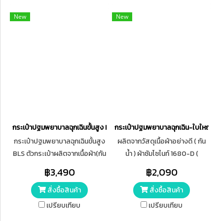
New
New
กระเป๋าปฐมพยาบาลฉุกเฉินขั้นสูง BLS
กระเป๋าปฐมพยาบาลฉุกเฉิน-ใบใหญ่บิ๊
กระเป๋าปฐมพยาบาลฉุกเฉินขั้นสูง
ผลิตจากวัสดุเนื้อผ้าอย่างดี ( กัน
BLS ตัวกระเป๋าผลิตจากเนื้อผ้า(กัน
น้ำ ) ผ้าซัมโซไนท์ 1680-D (
น้ำ) ผ้าซัมโซไนท์ 1680D เนื้อผ้า
Dobby ) เนื้อผ้าหนา, มันส์เงา, ไม่
฿3,490
฿2,090
หนา-มันส์เงา
ขาดง่าย, กั้นของเหลวซึมเข้า
สั่งซื้อสินค้า
สั่งซื้อสินค้า
ภายในกระเป๋าได้
เปรียบเทียบ
เปรียบเทียบ