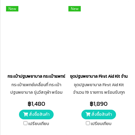
New
New
กระเป๋าปฐมพยาบาล กระเป๋าแพทย์เคลื่อนที่ Medical Bag First Aid Bag (X
ชุดปฐมพยาบาล First Aid Kit จำนวน 1
กระเป๋าแพทย์เคลื่อนที่ กระเป๋า
ชุดปฐมพยาบาล First Aid Kit
ปฐมพยาบาล รุ่นวัสดุผ้า พร้อม
จำนวน 19 รายการ พร้อมรับทุก
สายสะพาย ขนาดใหญ่พิเศษ
เหตุฉุกเฉิน ช่วยปฐมพยาบาลเบื้อง
฿1,480
฿1,890
Medical Bag First Aid Bag (XL)
ต้นได้อย่างรวดเร็ว เหมาะสำหรับ
สั่งซื้อสินค้า
สั่งซื้อสินค้า
การดูแลบาดแผลและอาการเจ็บ
ป่วยทั่วไป อุปกรณ์ครบในชุดเดียว
เปรียบเทียบ
เปรียบเทียบ
เพิ่มความอุ่นใจในทุกสถานที่ ขนาด