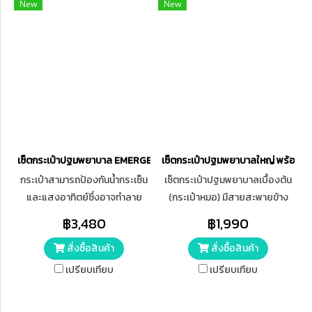
New
New
เซ็ตกระเป๋าปฐมพยาบาล EMERGENCY KIT - 33 ITEMS ( RED )
เซ็ตกระเป๋าปฐมพยาบาลใหญ่ พร้อมยา
กระเป๋าสามารถป้องกันน้ำกระเซ็น
เซ็ตกระเป๋าปฐมพยาบาลเบื้องต้น
และแสงอาทิตย์ซึ่งอาจทำลาย
(กระเป๋าหมอ) มีสายสะพายข้าง
คุณภาพในกระเป๋าได้ พร้อมยา 33
กระเป๋ามีน้ำหนักพอประมาณ มี
฿3,480
฿1,990
รายการ
ความทนทานเนื่องจากทำด้วยไม้
สั่งซื้อสินค้า
สั่งซื้อสินค้า
เคลือบด้วยผ้า ด้านหลังมีช่องซิป
สามารถใส่ของเพิ่มเติมได้ ด้านใน
เปรียบเทียบ
เปรียบเทียบ
เป็นยางยืดแบ่งช่องไว้ใส่ขวดยา
และอื่นๆ ขนาด กว้าง x ยาว x สูง =