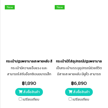
New
New
กระเป๋าปฐมพยาบาลสะพายหลัง สีแดง แบบ 1
กระเป๋าเป้ใส่อุปกรณ์ปฐมพยาบาลขั้น
กระเป๋ามีความแข็งแรง และ
เป็นกระเป๋าบรรจุอุปกรณ์ช่วยชีวิต
สามารถใส่ถังอ๊อกซิเจนขนาดเล็ก
มีสายสะพายหลัง มีหูหิ้ว สามารถ
ได้ มีสายรัดเพิ่มความปลอดภัย
หิ้วได้ทั้งในแนวตั้งและแนวนอน มี
฿1,890
฿6,890
อุปกรณ์ ซิปอย่างดีแข็งแรง
ความแข็งแรงทนทาน กันกระแทก
สั่งซื้อสินค้า
สั่งซื้อสินค้า
สะดวกในการเคลื่อนย้าย
เปรียบเทียบ
เปรียบเทียบ