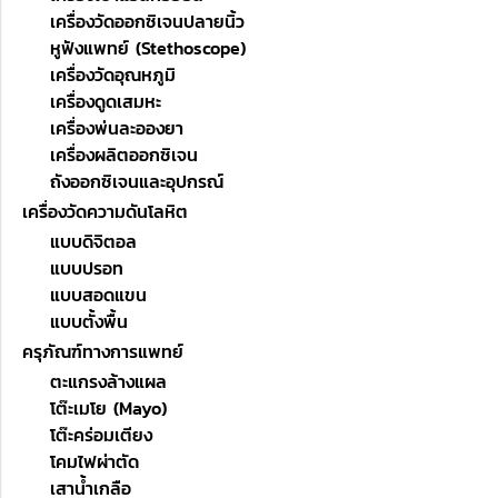
เครื่องวัดออกซิเจนปลายนิ้ว
หูฟังแพทย์ (Stethoscope)
เครื่องวัดอุณหภูมิ
เครื่องดูดเสมหะ
เครื่องพ่นละอองยา
เครื่องผลิตออกซิเจน
ถังออกซิเจนและอุปกรณ์
เครื่องวัดความดันโลหิต
แบบดิจิตอล
แบบปรอท
แบบสอดแขน
แบบตั้งพื้น
ครุภัณฑ์ทางการแพทย์
ตะแกรงล้างแผล
โต๊ะเมโย (Mayo)
โต๊ะคร่อมเตียง
โคมไฟผ่าตัด
เสาน้ำเกลือ