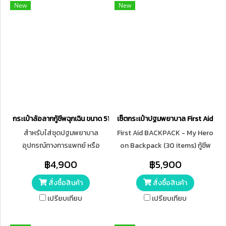
New
New
กระเป๋าล้อลากกู้ชีพฉุกเฉิน ขนาด 51x35x21 cm. สีแดง
เซ็ตกระเป๋าปฐมพยาบาล First Aid B
สำหรับใส่ชุดปฐมพยาบาล
First Aid BACKPACK - My Hero
อุปกรณ์ทางการแพทย์ หรือ
on Backpack (30 items) กู้ชีพ
อุปกรณ์ต่างๆ เหมาะสำหรับกู้ภัย,
เป้สะพาย พร้อมอุปกรณ์ 30
฿4,900
฿5,900
ออกหน่วย, เดินทางไกล, ทำ
รายการ
สั่งซื้อสินค้า
สั่งซื้อสินค้า
กิจกรรมนอกสถานที่ ตัวกระเป๋า
ผลิตจากผ้า Oxford เนื้อผ้ามีความ
เปรียบเทียบ
เปรียบเทียบ
หนา