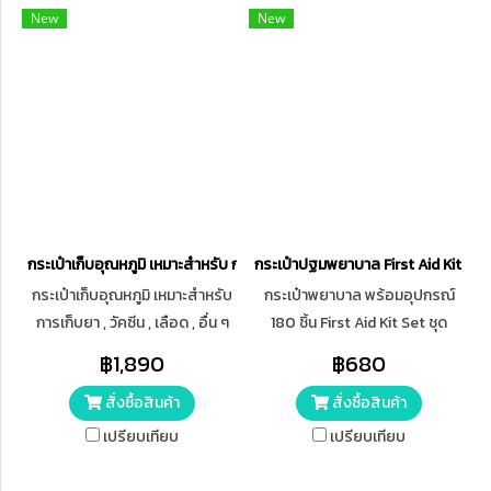
New
New
กระเป๋าเก็บอุณหภูมิ เหมาะสำหรับ การเก็บยา , วัคซีน , เลือด , อื่น ๆ
กระเป๋าปฐมพยาบาล First Aid Kit Set 
กระเป๋าเก็บอุณหภูมิ เหมาะสำหรับ
กระเป๋าพยาบาล พร้อมอุปกรณ์
การเก็บยา , วัคซีน , เลือด , อื่น ๆ
180 ชิ้น First Aid Kit Set ชุด
วัสดุผ้า Oxford สามารถกันน้ำได้
ปฐมพยาบาลเบื้องต้น ชุดทำแผล
฿1,890
฿680
พกพา ปฐมพยาบาล
สั่งซื้อสินค้า
สั่งซื้อสินค้า
เปรียบเทียบ
เปรียบเทียบ