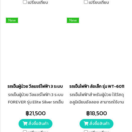
หงายและ เข็มขัดนิรภัย ล้อ: ล้อ
เปรียบเทียบ
เปรียบเทียบ
หน้าขนาด 10 นิ้ว, ล้อหลังขนาด 18
นิ้ว จอยสติ๊กรุ่นใหม่ ควบคุมบังคับ
New
New
ทิศทางได้ง่าย ปรับความเร็วได้ 5
ระดับและมีคุณสมบัติพิเศษกันน้ำ
กระเด็นได้ มีระบบ sleep mode
จะหยุดทำงานอัตโนมัติเมื่อไม่ได้ใช้
งาน แบตเตอรี่ : กรดตะกั่ว
24V12Ah มีสายชาร์จ สามารถ
เสียบชาร์จกับไฟบ้าน ความเร็ว
สูงสุด : 6 กม./ชม. ขนาด : ก.64 x
ย.122 x ส.128 ซม. รับน้ำหนักได้ :
รถเข็นผู้ป่วย วีลแชร์ไฟฟ้า 3 ระบบ FOREVER รุ่น Elite Silver
รถเข็นไฟฟ้า ล้อเล็ก รุ่น WT-6011
120 กก.
รถเข็นผู้ป่วย วีลแชร์ไฟฟ้า 3 ระบบ
รถเข็นไฟฟ้าสำหรับผู้ป่วย ใช้วัสดุ
FOREVER รุ่น Elite Silver รถเข็น
อลูมิเนียมอัลลอย สามารถใช้งาน
ไฟฟ้า เบรกไฟฟ้า รถหยุดไม่ไหล
ได้ทั้งระบบไฟฟ้าและระบบเข็นด้วย
฿21,500
฿18,500
วีลแชร์คนแก่ บังคับทิศทางด้วย
มือ สามารถวิ่งได้ต่อเนื่องสูงสุด
สั่งซื้อสินค้า
สั่งซื้อสินค้า
ระบบไฟฟ้า ควบคุมโดยใช้ตัว
15-20 กิโลเมตร ขับเคลื่อนด้วย
ควบคุม (จอยสติ๊ก)
มอเตอร์ 500 วัตต์ แบตเตอรี่