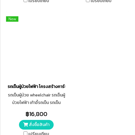
เปรียบเทียบ
เปรียบเทียบ
ชนิด Lead-acid battery 24V
12AH สามารถพับเก็บได้ ขนาด
New
ยาว x กว้าง 63 x สูง 90 CM
รองรับน้ำหนักสูงสุด 100
กิโลกรัม ขนาดล้อหลังมีขนาด 16
นิ้ว ขนาดล้อหน้ามีขนาด 10 นิ้ว
รถเข็นผู้ป่วยไฟฟ้า โครงสร้างคาร์บอนสตีล
รถเข็นผู้ป่วย wheelchair รถเข็นผู้
ป่วยไฟฟ้า เก้าอี้รถเข็น รถเข็น
ไฟฟ้าผู้สูงอายุ รถเข็นผู้สูงอายุพั
฿16,800
รถเข็นผู้ใหญ่พับได้
สั่งซื้อสินค้า
เปรียบเทียบ