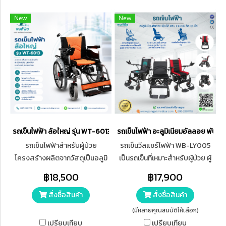
New
New
รถเข็นไฟฟ้า ล้อใหญ่ รุ่น WT-6013
รถเข็นไฟฟ้า อะลูมิเนียมอัลลอย พับได้
รถเข็นไฟฟ้าสำหรับผู้ป่วย
รถเข็นวีลแชร์ไฟฟ้า WB-LY005
โครงสร้างผลิตจากวัสดุเป็นอลูมิ
เป็นรถเข็นที่เหมาะสำหรับผู้ป่วย ผู้
เนียมอัลลอย ขับเคลื่อนด้วย
สูงอายุ หรือ ผู้พิการ ใช้เพื่อความ
฿18,500
฿17,900
มอเตอร์ 500 วัตต์ แบตเตอรี่
สะดวกสบาย แต่จำเป็นต้องมีผู้
สั่งซื้อสินค้า
สั่งซื้อสินค้า
ชนิด Lead-acid battery 24V
คอยดูแลอย่างใกล้ชิด
12AH สามารถวิ่งได้ต่อเนื่อง
(มีหลายคุณสมบัติให้เลือก)
สูงสุด 15-20 กิโลเมตร ขนาดล้อ
เปรียบเทียบ
เปรียบเทียบ