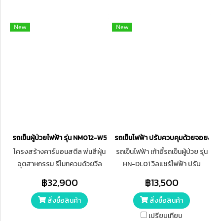
หลังมีขนาดใหญ่ 22 นิ้ว ขนาดล้อ
หน้ามีขนาด 10 นิ้ว ขนาด ยาว118 x
New
New
กว้าง 63 x สูง 93 CM รับน้ำหนัก
ได้สูงสุดถึง 100 กิโลกรัม
รถเข็นผู้ป่วยไฟฟ้า รุ่น NM012-W5
รถเข็นไฟฟ้า ปรับควบคุมด้วยจอยสติ๊ก
โครงสร้างคาร์บอนสตีล พ่นสีฝุ่น
รถเข็นไฟฟ้า เก้าอี้รถเข็นผู้ป่วย รุ่น
อุตสาหกรรม รีโมทควบด้วยวีล
HN-DL01 วิลแชร์ไฟฟ้า ปรับ
แชร์ไฟฟ้า Wheelchair จอยสติ๊ก
ควบคุมด้วยจอยสติ๊ก ใช้งานง่าย
฿32,900
฿13,500
สามารถสลับข้างได้
สะดวก
สั่งซื้อสินค้า
สั่งซื้อสินค้า
เปรียบเทียบ