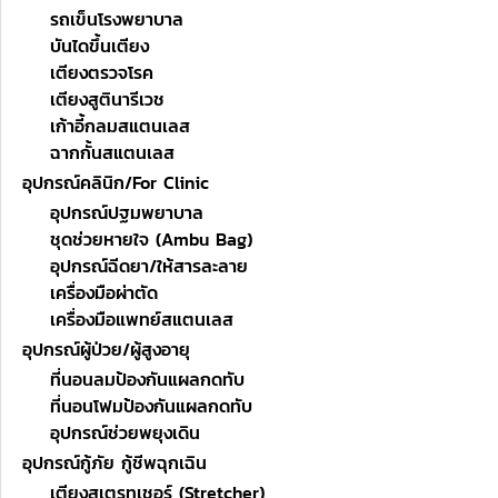
รถเข็นโรงพยาบาล
บันไดขึ้นเตียง
เตียงตรวจโรค
เตียงสูตินารีเวช
เก้าอี้กลมสแตนเลส
ฉากกั้นสแตนเลส
อุปกรณ์คลินิก/For Clinic
อุปกรณ์ปฐมพยาบาล
ชุดช่วยหายใจ (Ambu Bag)
อุปกรณ์ฉีดยา/ให้สารละลาย
เครื่องมือผ่าตัด
เครื่องมือแพทย์สแตนเลส
อุปกรณ์ผู้ป่วย/ผู้สูงอายุ
ที่นอนลมป้องกันแผลกดทับ
ที่นอนโฟมป้องกันแผลกดทับ
อุปกรณ์ช่วยพยุงเดิน
อุปกรณ์กู้ภัย กู้ชีพฉุกเฉิน
เตียงสเตรทเชอร์ (Stretcher)