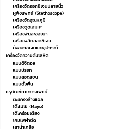
เครื่องวัดออกซิเจนปลายนิ้ว
หูฟังแพทย์ (Stethoscope)
เครื่องวัดอุณหภูมิ
เครื่องดูดเสมหะ
เครื่องพ่นละอองยา
เครื่องผลิตออกซิเจน
ถังออกซิเจนและอุปกรณ์
เครื่องวัดความดันโลหิต
แบบดิจิตอล
แบบปรอท
แบบสอดแขน
แบบตั้งพื้น
ครุภัณฑ์ทางการแพทย์
ตะแกรงล้างแผล
โต๊ะเมโย (Mayo)
โต๊ะคร่อมเตียง
โคมไฟผ่าตัด
เสาน้ำเกลือ