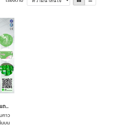
เรียงตาม
ผ้าอ้อมผู้ใหญ่ Nisuki แบบแถบกาว ยกลัง (1 ลัง บรรจุ 80 ชิ้น)
ถบกาว
แผ่นบน
่น