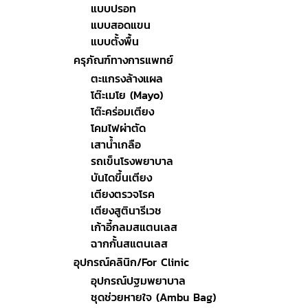
แบบปรอท
แบบสอดแขน
ปร
แบบตั้งพื้น
กั
ครุภัณฑ์ทางการแพทย์
เ
Po
ตะแกรงล้างแผล
โต๊ะเมโย (Mayo)
โต๊ะคร่อมเตียง
โคมไฟผ่าตัด
เสาน้ำเกลือ
รถเข็นโรงพยาบาล
บันไดขึ้นเตียง
เตียงตรวจโรค
เตียงสูตินารีเวช
เก้าอี้กลมสแตนเลส
ฉากกั้นสแตนเลส
อุปกรณ์คลินิก/For Clinic
อุปกรณ์ปฐมพยาบาล
ชุดช่วยหายใจ (Ambu Bag)