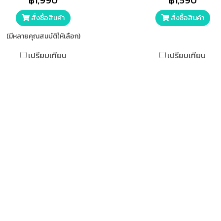
฿1,990
฿1,590
ของเหลวให้ทั่วพื้นที่ เพิ่ม
ซึมซับ ทำจากกระดาษ สำลี และ
ะสิทธิภาพการดูดซับ ซึมซับและ
โพลิเมอร์ยับยั้งแบคทีเรี
สั่งซื้อสินค้า
สั่งซื้อสินค้า
กเก็บขั้นสุดด้วยเม็ดซึมซับพอลิ
(มีหลายคุณสมบัติให้เลือก)
มอร์ SAP-Super Absorbent
lymer เปลี่ยนของเหลวให้เป็น
เปรียบเทียบ
เปรียบเทียบ
เจล ป้องกันการไหลย้อนกลับ