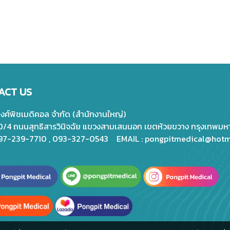
ACT US
พงศ์พิชเมดิคอล จำกัด (สำนักงานใหญ่)
20/4 ถนนสุทธิสารวินิจฉัย แขวงสามเสนนอก เขตห้วยขวาง กรุงเทพม
097-239-7710 , 093-327-0543 EMAIL :
pongpitmedical@hotm