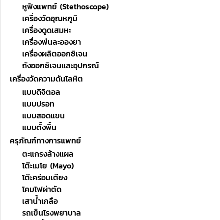
หูฟังแพทย์ (Stethoscope)
เครื่องวัดอุณหภูมิ
เครื่องดูดเสมหะ
เครื่องพ่นละอองยา
เครื่องผลิตออกซิเจน
ถังออกซิเจนและอุปกรณ์
เครื่องวัดความดันโลหิต
แบบดิจิตอล
แบบปรอท
แบบสอดแขน
แบบตั้งพื้น
ครุภัณฑ์ทางการแพทย์
ตะแกรงล้างแผล
โต๊ะเมโย (Mayo)
โต๊ะคร่อมเตียง
โคมไฟผ่าตัด
เสาน้ำเกลือ
รถเข็นโรงพยาบาล