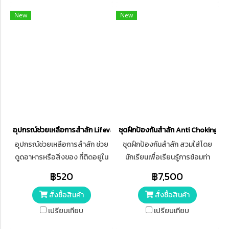
New
New
อุปกรณ์ช่วยเหลือการสำลัก Lifevac Home Kit USA
ชุดฝึกป้องกันสำลัก Anti Choking Ob
อุปกรณ์ช่วยเหลือการสำลัก ช่วย
ชุดฝึกป้องกันสำลัก สวมใส่โดย
ดูดอาหารหรือสิ่งของ ที่ติดอยู่ใน
นักเรียนเพื่อเรียนรู้การซ้อมท่า
คอให้หลุดออกมา พกพาไปไหนมา
บริหารหน้าท้อง (Heimlich) ใช้
฿520
฿7,500
ไหนสะก อุปมาพร้อมกระเป๋าในตัว
เครื่องฝึกแบบยืน นั่ง บนพื้น หรือ
สั่งซื้อสินค้า
สั่งซื้อสินค้า
แม้กระทั่งฝึกการช่วยตัวเองขณะ
สำลัก
เปรียบเทียบ
เปรียบเทียบ