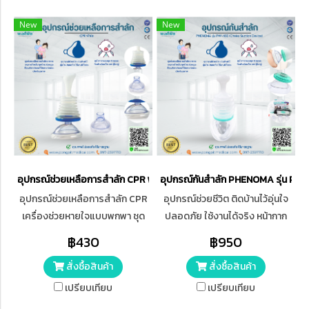
New
New
อุปกรณ์ช่วยเหลือการสำลัก CPR ฟ้าใส
อุปกรณ์กันสำลัก PHENOMA รุ่น PW-
อุปกรณ์ช่วยเหลือการสำลัก CPR
อุปกรณ์ช่วยชีวิต ติดบ้านไว้อุ่นใจ
เครื่องช่วยหายใจแบบพกพา ชุด
ปลอดภัย ใช้งานได้จริง หน้ากาก
ปฐมพยาบาล สำหรับผู้ใหญ่และ
ครบชุด ทารก-เด็ก-ผู้ใหญ่ พร้อม
฿430
฿950
เด็ก
กระเป๋าไว้พกสะดวก มาตรฐาน
สั่งซื้อสินค้า
สั่งซื้อสินค้า
คุณภาพระดับยุโรปจาก
Netherlands
เปรียบเทียบ
เปรียบเทียบ