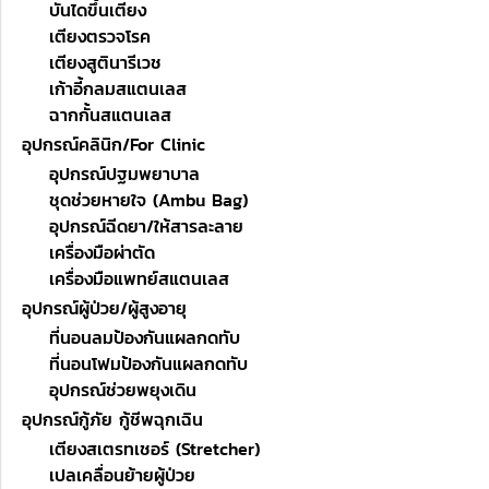
บันไดขึ้นเตียง
เตียงตรวจโรค
เตียงสูตินารีเวช
เก้าอี้กลมสแตนเลส
ฉากกั้นสแตนเลส
อุปกรณ์คลินิก/For Clinic
อุปกรณ์ปฐมพยาบาล
ชุดช่วยหายใจ (Ambu Bag)
อุปกรณ์ฉีดยา/ให้สารละลาย
เครื่องมือผ่าตัด
เครื่องมือแพทย์สแตนเลส
อุปกรณ์ผู้ป่วย/ผู้สูงอายุ
ที่นอนลมป้องกันแผลกดทับ
ที่นอนโฟมป้องกันแผลกดทับ
อุปกรณ์ช่วยพยุงเดิน
อุปกรณ์กู้ภัย กู้ชีพฉุกเฉิน
เตียงสเตรทเชอร์ (Stretcher)
เปลเคลื่อนย้ายผู้ป่วย