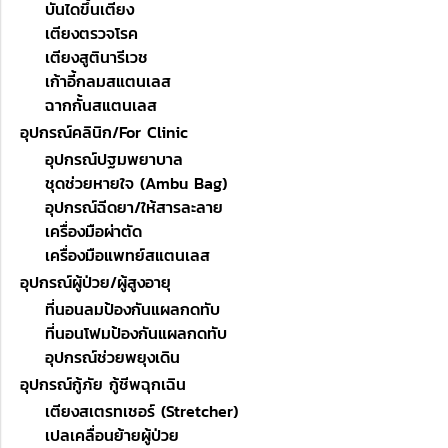
บันไดขึ้นเตียง
เตียงตรวจโรค
เตียงสูตินารีเวช
เก้าอี้กลมสแตนเลส
ฉากกั้นสแตนเลส
อุปกรณ์คลินิก/For Clinic
อุปกรณ์ปฐมพยาบาล
ชุดช่วยหายใจ (Ambu Bag)
อุปกรณ์ฉีดยา/ให้สารละลาย
เครื่องมือผ่าตัด
เครื่องมือแพทย์สแตนเลส
อุปกรณ์ผู้ป่วย/ผู้สูงอายุ
ที่นอนลมป้องกันแผลกดทับ
ที่นอนโฟมป้องกันแผลกดทับ
อุปกรณ์ช่วยพยุงเดิน
อุปกรณ์กู้ภัย กู้ชีพฉุกเฉิน
เตียงสเตรทเชอร์ (Stretcher)
เปลเคลื่อนย้ายผู้ป่วย