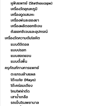
หูฟังแพทย์ (Stethoscope)
เครื่องวัดอุณหภูมิ
เครื่องดูดเสมหะ
เครื่องพ่นละอองยา
เครื่องผลิตออกซิเจน
ถังออกซิเจนและอุปกรณ์
เครื่องวัดความดันโลหิต
แบบดิจิตอล
แบบปรอท
แบบสอดแขน
แบบตั้งพื้น
ครุภัณฑ์ทางการแพทย์
ตะแกรงล้างแผล
โต๊ะเมโย (Mayo)
โต๊ะคร่อมเตียง
โคมไฟผ่าตัด
เสาน้ำเกลือ
รถเข็นโรงพยาบาล