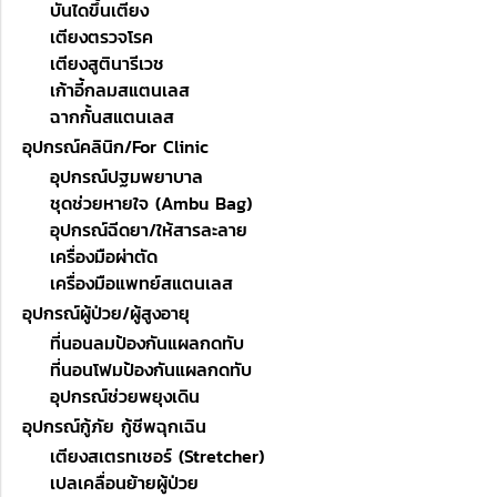
บันไดขึ้นเตียง
เตียงตรวจโรค
เตียงสูตินารีเวช
เก้าอี้กลมสแตนเลส
ฉากกั้นสแตนเลส
อุปกรณ์คลินิก/For Clinic
อุปกรณ์ปฐมพยาบาล
ชุดช่วยหายใจ (Ambu Bag)
อุปกรณ์ฉีดยา/ให้สารละลาย
เครื่องมือผ่าตัด
เครื่องมือแพทย์สแตนเลส
อุปกรณ์ผู้ป่วย/ผู้สูงอายุ
ที่นอนลมป้องกันแผลกดทับ
ที่นอนโฟมป้องกันแผลกดทับ
อุปกรณ์ช่วยพยุงเดิน
อุปกรณ์กู้ภัย กู้ชีพฉุกเฉิน
เตียงสเตรทเชอร์ (Stretcher)
เปลเคลื่อนย้ายผู้ป่วย