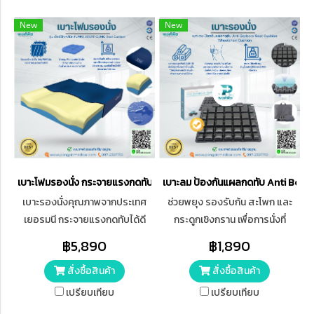
New
New
เบาะโฟมรองนั่ง กระจายแรงกดทับ รุ่น เอ็กซ์ซีท คลินิก FUNKE XSEAT CLI
เบาะลม ป้องกันแผลกดทับ Anti Beds
เบาะรองนั่งคุณภาพจากประเทศ
ช่วยพยุง รองรับก้น สะโพก และ
เยอรมนี กระจายแรงกดทับได้ดี
กระดูกเชิงกราน เพื่อการนั่งที่
เหมาะสำหรับการนั่งนานๆ ใช้รอง
สบายขึ้น เลือดลมไหลเวียนดีขึ้น
฿5,890
฿1,890
นั่งบนเก้าอี้ หรือ รถเข็นผู้ป่วยก็ได้
หายใจโล่งขึ้น ถูกออกแบบมาให้
สั่งซื้อสินค้า
สั่งซื้อสินค้า
ใช้ได้ทั้งสำหรับบุคคลทั่วไป รอง
ช่วยลดแรงกระแทกและกระจายน้ำ
นั่งทำงาน ช่วยปรับท่าทางในการ
หนักไม่ให้ไปรวมจุดใดจุดหนึ่ง
เปรียบเทียบ
เปรียบเทียบ
นั่ง ให้เหมาะสม หรือสำหรับผู้ป่วย