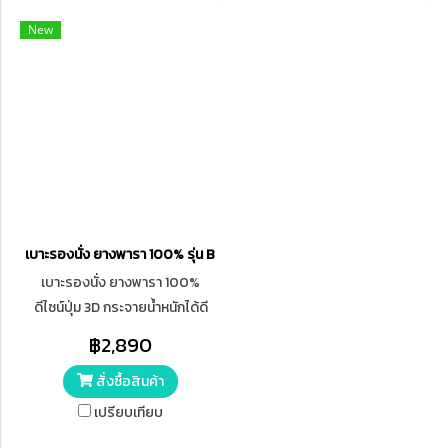
ผู้สูงอายุที่ต้องนั่งบนรถเข็นนานๆ
New
เบาะรองนั่ง ยางพารา 100% รุ่น Bubble Natural Latex Seat Cushion
เบาะรองนั่ง ยางพารา 100%
ดีไซน์ปุ่ม 3D กระจายน้ำหนักได้ดี
รุ่น Bubble Natural Latex Seat
฿2,890
Cushion ใช้นั่งกับเก้าอี้นั่งทำงาน
สั่งซื้อสินค้า
เก้าอี้นั่งทั่วไป รถวีลแชร์
เปรียบเทียบ