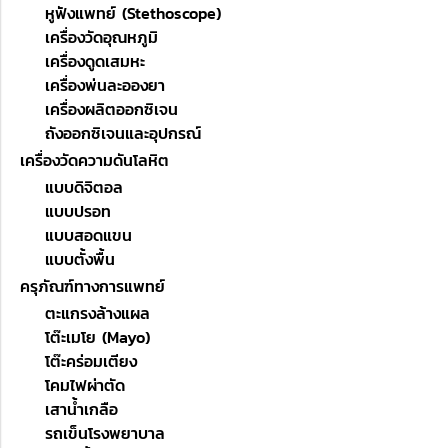
หูฟังแพทย์ (Stethoscope)
เครื่องวัดอุณหภูมิ
เครื่องดูดเสมหะ
เครื่องพ่นละอองยา
เครื่องผลิตออกซิเจน
ถังออกซิเจนและอุปกรณ์
เครื่องวัดความดันโลหิต
แบบดิจิตอล
แบบปรอท
แบบสอดแขน
แบบตั้งพื้น
ครุภัณฑ์ทางการแพทย์
ตะแกรงล้างแผล
โต๊ะเมโย (Mayo)
โต๊ะคร่อมเตียง
โคมไฟผ่าตัด
เสาน้ำเกลือ
รถเข็นโรงพยาบาล