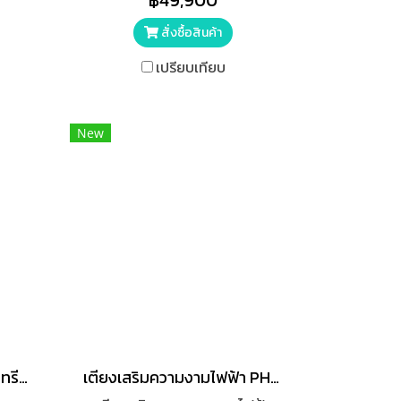
฿49,900
ะปรับ
ศีรษะ / ที่พักเท้า สามารถปรับได้
สั่งซื้อสินค้า
เปรียบเทียบ
New
เตียงทรีทเมนต์ไฟฟ้า เตียงทรีทเมนต์ไฟฟ้า
เตียงเสริมความงามไฟฟ้า PHENOMA ระบบไฟฟ้า+รีโมท B006