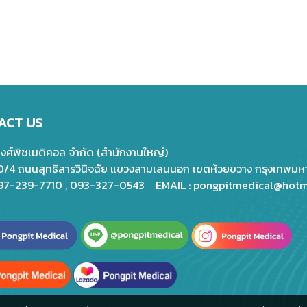
ACT US
พงศ์พิชเมดิคอล จำกัด (สำนักงานใหญ่)
20/4 ถนนสุทธิสารวินิจฉัย แขวงสามเสนนอก เขตห้วยขวาง กรุงเทพม
097-239-7710 , 093-327-0543 EMAIL :
pongpitmedical@hotm