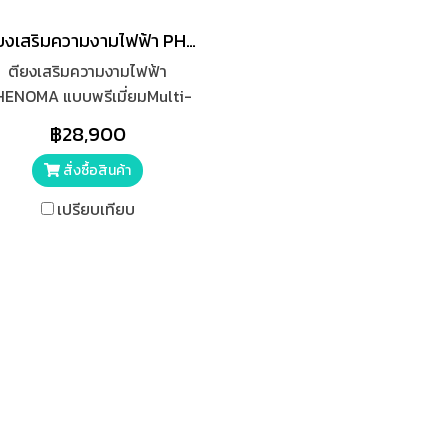
เตียงเสริมความงามไฟฟ้า PHENOMA ระบบไฮดรอลิก Y101
ตียงเสริมความงามไฟฟ้า
ENOMA แบบพรีเมี่ยมMulti-
ction Beauty Clinic bed คลิ
฿28,900
นิคเวชกรรม เตียงฉีดหน้า
หัตถการ
สั่งซื้อสินค้า
เปรียบเทียบ