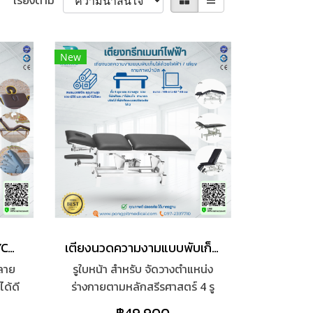
เรียงตาม
New
เตียงนวด เตียงสปา EAZYCARE Massage Bed รุ่น Luxury
เตียงนวดความงามแบบพับเก็บได้ด้วยไฟฟ้า / เตียงกายภาพบำบัด
ลาย
รูใบหน้า สำหรับ จัดวางตำแหน่ง
ด้ดี
ร่างกายตามหลักสรีรศาสตร์ 4 รู
ธิภาพ
ทั้ง 5 มุม และ ความสูง ของที่พัก