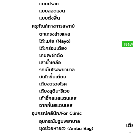
แบบปรอท
แบบสอดแขน
แบบตั้งพื้น
ครุภัณฑ์ทางการแพทย์
ตะแกรงล้างแผล
โต๊ะเมโย (Mayo)
New
โต๊ะคร่อมเตียง
โคมไฟผ่าตัด
เสาน้ำเกลือ
รถเข็นโรงพยาบาล
บันไดขึ้นเตียง
เตียงตรวจโรค
เตียงสูตินารีเวช
เก้าอี้กลมสแตนเลส
ฉากกั้นสแตนเลส
อุปกรณ์คลินิก/For Clinic
อุปกรณ์ปฐมพยาบาล
ชุดช่วยหายใจ (Ambu Bag)