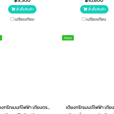
฿9,500
฿10,800
สำหรับพกพา
พนักพิงศีรษะสามารถถอดแล
ได้ตามการใช้งาน
สั่งซื้อสินค้า
สั่งซื้อสินค้า
เปรียบเทียบ
เปรียบเทียบ
New
เตียงทรีทเมนท์ไฟฟ้า เตียงตรวจ รุ่น Zera 1 มอเตอร์