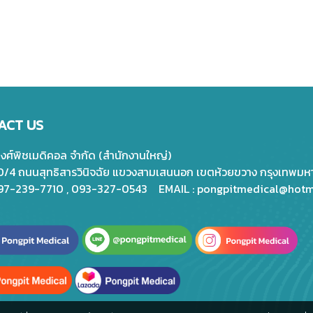
ACT US
พงศ์พิชเมดิคอล จำกัด (สำนักงานใหญ่)
20/4 ถนนสุทธิสารวินิจฉัย แขวงสามเสนนอก เขตห้วยขวาง กรุงเทพม
097-239-7710 , 093-327-0543 EMAIL :
pongpitmedical@hotm