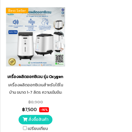
Best Seller
เครื่องผลิตออกซิเจน รุ่น Oxygen Concentrator VARON
เครื่องผลิตออกซิเจนสำหรับใช้ใน
บ้าน ขนาด 1-7 ลิตร ความเข้มข้น:
35%-90% (ปรับโดยการไหล)
฿8,900
เหมาะสำหรับสถานการณ์ในบ้าน
฿7,500
-16%
และยานพาหนะเพื่อให้คุณสามารถ
สั่งซื้อสินค้า
หายใจได้อากาศคุณภาพสูงที่บ้าน
เปรียบเทียบ
และกลางแจ้ง เสียงรบกวน: ≤