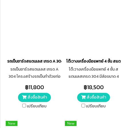
รถเข็นชาร์จสแตนเลส เกรด A 304
โต๊ะวางเครื่องมือแพทย์ 4 ชั้น สแตน
รถเข็นชาร์จสแตนเลส เกรด A
โต๊ะวางเครื่องมือแพทย์ 4 ชั้น ส
304 โครงสร้างรถเข็นทำด้วยท่อ
แตนเลสเกรด 304 มีล้อขนาด 4
สแตนเลสกลม ขนาด 1 นิ้ว ตะแกรง
นิ้ว
฿11,800
฿18,500
ทำด้วยเพลากลม ความห่างของ
สั่งซื้อสินค้า
สั่งซื้อสินค้า
ช่อง (กว้าง5) x (ยาว5) ซม.
เปรียบเทียบ
เปรียบเทียบ
New
New