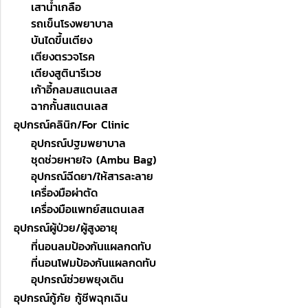
เสาน้ำเกลือ
รถเข็นโรงพยาบาล
บันไดขึ้นเตียง
เตียงตรวจโรค
เตียงสูตินารีเวช
เก้าอี้กลมสแตนเลส
ฉากกั้นสแตนเลส
อุปกรณ์คลินิก/For Clinic
อุปกรณ์ปฐมพยาบาล
ชุดช่วยหายใจ (Ambu Bag)
อุปกรณ์ฉีดยา/ให้สารละลาย
เครื่องมือผ่าตัด
เครื่องมือแพทย์สแตนเลส
อุปกรณ์ผู้ป่วย/ผู้สูงอายุ
ที่นอนลมป้องกันแผลกดทับ
ที่นอนโฟมป้องกันแผลกดทับ
อุปกรณ์ช่วยพยุงเดิน
อุปกรณ์กู้ภัย กู้ชีพฉุกเฉิน