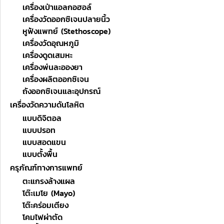
เครื่องเป่าแอลกอฮอล์
เครื่องวัดออกซิเจนปลายนิ้ว
หูฟังแพทย์ (Stethoscope)
เครื่องวัดอุณหภูมิ
เครื่องดูดเสมหะ
เครื่องพ่นละอองยา
เครื่องผลิตออกซิเจน
ถังออกซิเจนและอุปกรณ์
เครื่องวัดความดันโลหิต
แบบดิจิตอล
แบบปรอท
แบบสอดแขน
แบบตั้งพื้น
ครุภัณฑ์ทางการแพทย์
ตะแกรงล้างแผล
โต๊ะเมโย (Mayo)
โต๊ะคร่อมเตียง
โคมไฟผ่าตัด