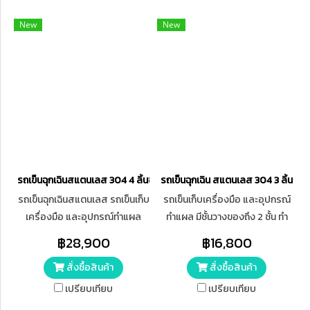
New
New
รถเข็นฉุกเฉินสแตนเลส 304 4 ลิ้นชัก พร้อมบอร์ด CPR เสาน้ำเกลือ
รถเข็นฉุกเฉิน สแตนเลส 304 3 ลิ้นชัก
รถเข็นฉุกเฉินสแตนเลส รถเข็นเก็บ
รถเข็นเก็บเครื่องมือ และอุปกรณ์
เครื่องมือ และอุปกรณ์ทำแผล
ทำแผล มีชั้นวางของถึง 2 ชั้น ทำ
สำหรับโรงพยาบาล , คลินิก ทำ
จากสแตนเลส 304 มีลิ้นชัก 3 ชั้น
฿28,900
฿16,800
จากสแตนเลส 304 มีช่องใส่ถัง
มาพร้อมบอร์ด CPR และเสาน้ำ
สั่งซื้อสินค้า
สั่งซื้อสินค้า
ออกซิเจน 4 ลิ้นชัก มาพร้อมบอร์ด
เกลือ กว้าง x ยาว x สูง =54.5 x
CPR และเสาน้ำเกลือ ด้านล่างมีล้อ
41.5 x 92-157 ซม. (รวมเสาน้ำ
เปรียบเทียบ
เปรียบเทียบ
เลื่อน ขนาด 5 นิ้ว ขนาด กว้าง x
เกลือ) วัสดุล้อเป็น TPE พื้นผิว