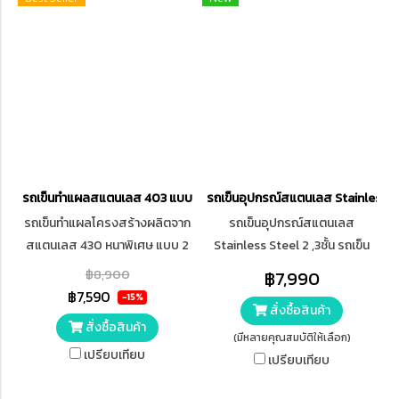
รถเข็นทำแผลสแตนเลส 403 แบบ 2 ชั้น มีลิ้นชัก
รถเข็นอุปกรณ์สแตนเลส Stainless Ste
รถเข็นทำแผลโครงสร้างผลิตจาก
รถเข็นอุปกรณ์สแตนเลส
สแตนเลส 430 หนาพิเศษ แบบ 2
Stainless Steel 2 ,3ชั้น รถเข็น
ชั้น มีลิ้นชัก 2 ช่อง มีที่จับ เคลื่อน
ปฐมพยาบาล รถเข็นอุปกรณ์
฿8,900
฿7,990
ย้ายง่ายสะดวก แข็งแรง มีที่ล็อก
อเนกประสงค์ ไม่มีลิ้นชัก
฿7,590
-15%
สั่งซื้อสินค้า
ล้อ 2 ล้อ ขนาด รถ
สั่งซื้อสินค้า
86*40*60ซม. รองรับน้ำหนักได้
(มีหลายคุณสมบัติให้เลือก)
เปรียบเทียบ
สูงถึง 150 กิโลกรัม มีที่จับ เคลื่อน
เปรียบเทียบ
ย้ายง่ายสะดวก