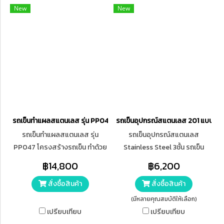
New
New
รถเข็นทำแผลสแตนเลส รุ่น PP047
รถเข็นอุปกรณ์สแตนเลส 201 แบบประก
รถเข็นทำแผลสแตนเลส รุ่น
รถเข็นอุปกรณ์สแตนเลส
PP047 โครงสร้างรถเข็น ทำด้วย
Stainless Steel 3ชั้น รถเข็น
แผ่นสแตนเลสพร้อมขาตั้งจากท่อ
ปฐมพยาบาล รถเข็นอุปกรณ์
฿14,800
฿6,200
สแตนเลสกลม ขนาด กว้าง x ยาว
อเนกประสงค์ ไม่มีลิ้นชัก
สั่งซื้อสินค้า
สั่งซื้อสินค้า
x สูง (45 x 75 x 80 ซม.) (+5 ซม.)
ใส่ลูกล้อ ขนาด 3 นิ้ว จำนวน 4 ลูก
(มีหลายคุณสมบัติให้เลือก)
แบบไม่มีเบรก สามารถรับน้ำหนัก
เปรียบเทียบ
เปรียบเทียบ
ได้สูงสุด 45 กิโลกรัม