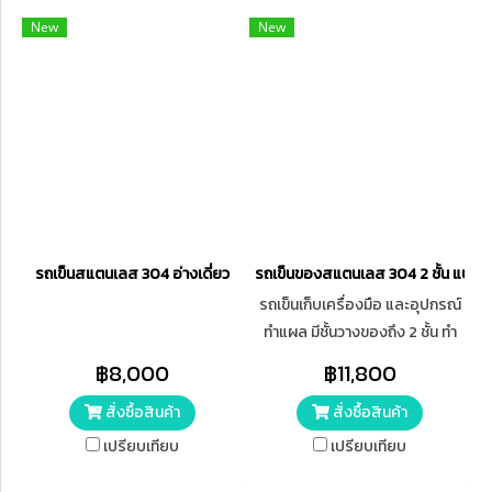
New
New
รถเข็นสแตนเลส 304 อ่างเดี่ยว
รถเข็นของสแตนเลส 304 2 ชั้น แบบม
รถเข็นเก็บเครื่องมือ และอุปกรณ์
ทำแผล มีชั้นวางของถึง 2 ชั้น ทำ
จากสแตนเลส 304 ล้อเลื่อน
฿8,000
฿11,800
ขนาด 3 นิ้ว (ล้ออะลูมิเนียมหุ้มยาง
สั่งซื้อสินค้า
สั่งซื้อสินค้า
กันลื่น) มีขอบกันตก
เปรียบเทียบ
เปรียบเทียบ