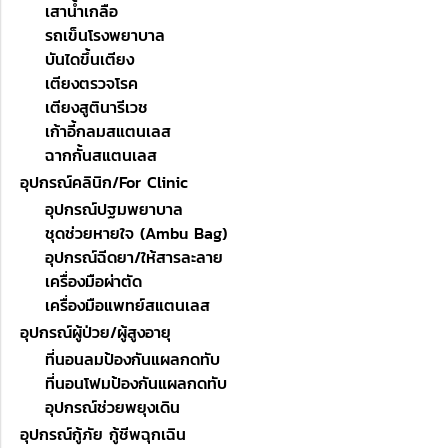
เสาน้ำเกลือ
รถเข็นโรงพยาบาล
บันไดขึ้นเตียง
เตียงตรวจโรค
เตียงสูตินารีเวช
เก้าอี้กลมสแตนเลส
ฉากกั้นสแตนเลส
อุปกรณ์คลินิก/For Clinic
อุปกรณ์ปฐมพยาบาล
ชุดช่วยหายใจ (Ambu Bag)
อุปกรณ์ฉีดยา/ให้สารละลาย
เครื่องมือผ่าตัด
เครื่องมือแพทย์สแตนเลส
อุปกรณ์ผู้ป่วย/ผู้สูงอายุ
ที่นอนลมป้องกันแผลกดทับ
ที่นอนโฟมป้องกันแผลกดทับ
อุปกรณ์ช่วยพยุงเดิน
อุปกรณ์กู้ภัย กู้ชีพฉุกเฉิน