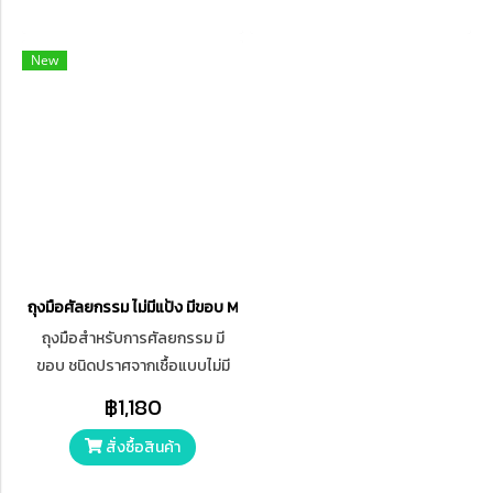
New
ถุงมือศัลยกรรม ไม่มีแป้ง มีขอบ Motex Surgical Gloves Sterile
ถุงมือสำหรับการศัลยกรรม มี
ขอบ ชนิดปราศจากเชื้อแบบไม่มี
แป้ง นิ้วมือโค้งตามฝ่ามือ ผิวไม่
฿1,180
เรียบ ทำจากน้ำยางธรรมชาติใช้
สั่งซื้อสินค้า
ครั้งเดียวแล้วทิ้ง