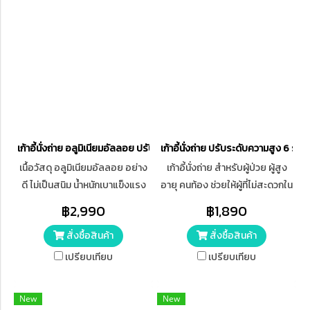
เก้าอี้นั่งถ่าย อลูมิเนียมอัลลอย ปรับความสูงได้ 4 ระดับ มีล้อ
เก้าอี้นั่งถ่าย ปรับระดับความสูง 6 ระดั
เนื้อวัสดุ อลูมิเนียมอัลลอย อย่าง
เก้าอี้นั่งถ่าย สำหรับผู้ป่วย ผู้สูง
ดี ไม่เป็นสนิม น้ำหนักเบาแข็งแรง
อายุ คนท้อง ช่วยให้ผู้ที่ไม่สะดวกใน
ทนทาน ดีไซน์ถอดประกอบ พับได้
การเดินไปห้องน้ำ สามารถนั่งถ่าย
฿2,990
฿1,890
สะดวกในการพกพา ประหยัดพื้นที่
ได้ง่ายและสะดวกสบาย หลีกเลี่ยง
สั่งซื้อสินค้า
สั่งซื้อสินค้า
ในการจัดเก็บ
อุบัติเหตุ สามารถนำไปคร่อม
โถส้วมได้ทุกประเภท
เปรียบเทียบ
เปรียบเทียบ
New
New