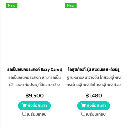
New
New
รถเข็นอเนกประสงค์ Eazy Care รุ่น Mind Care ขนาด M ล้อเล็ก
โถสุขภัณฑ์ รุ่น สแตนเลส-ถังมีรู
รถเข็นอเนกประสงค์ สามารถเข็น
ฐานหนาและกว้างขึ้น โถส้วมผู้ใหญ่
เข้า-ออก กับประตูที่มีความกว้าง
กระโถนผู้ใหญ่ ชักโครกผู้ใหญ่ ส้วม
ตั้งแต่ 65 ซม. ขึ้นไป ใช้ร่วมกับโถ
เคลื่อนที่ ส้วมผู้สูงอายุ กระโถนฉี่
฿9,500
฿1,480
สุขภัณฑ์ที่มีความกว้างไม่เกิน 40
คนแก่
สั่งซื้อสินค้า
สั่งซื้อสินค้า
ซม.
เปรียบเทียบ
เปรียบเทียบ