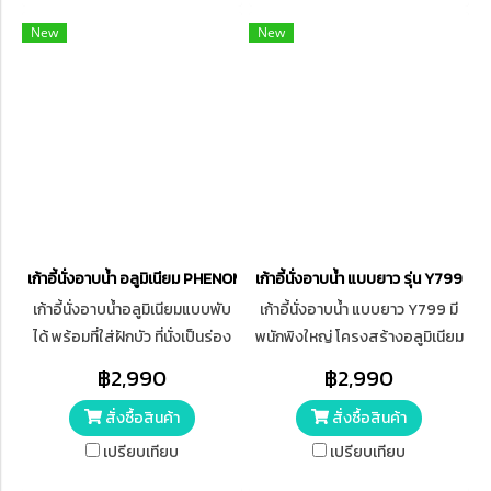
New
New
เก้าอี้นั่งอาบน้ำ อลูมิเนียม PHENOMA รุ่น PMB-14
เก้าอี้นั่งอาบน้ำ แบบยาว รุ่น Y799
เก้าอี้นั่งอาบน้ำอลูมิเนียมแบบพับ
เก้าอี้นั่งอาบน้ำ แบบยาว Y799 มี
ได้ พร้อมที่ใส่ฝักบัว ที่นั่งเป็นร่อง
พนักพิงใหญ่ โครงสร้างอลูมิเนียม
กว้างสะดวกต่อการทำความสะอาด
สามารถปรับระดับได้ถึง 5 ระดับ
฿2,990
฿2,990
จุดซ่อนเร้น สำหรับผู้ป่วยและผู้สูง
สั่งซื้อสินค้า
สั่งซื้อสินค้า
อายุ ปรับได้ 5 ระดับ รับน้ำหนักได้
สูงสุด 125 กิโลกรัม มีจุกยางกัน
เปรียบเทียบ
เปรียบเทียบ
ลื่น สีเขียวมินต์