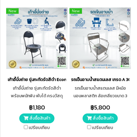
New
New
เก้าอี้นั่งถ่าย รุ่นกะทัดรัดสีดำ Economy Foldable Steel Commode Chair
รถเข็นอาบน้ำสแตนเลส เกรด A 304
เก้าอี้นั่งถ่าย รุ่นกะทัดรัดสีดำ
รถเข็นอาบน้ำสแตนเลส มีหม้อ
พร้อมพนักพิง พับได้ ครงวัสดุ
นอนพลาสติก ล้อเกลียวขนาด 3
เหล็กชุบ พ่นสีดำ โครงสร้างไม่ซับ
นิ้ว เบรก 2 ล้อ ไม่เบรก 2 ล้อ
฿1,180
฿5,800
ซ้อน เหมือนเก้าอี้นั่งทั่วไป ใช้งาน
สั่งซื้อสินค้า
สั่งซื้อสินค้า
ง่าย
เปรียบเทียบ
เปรียบเทียบ