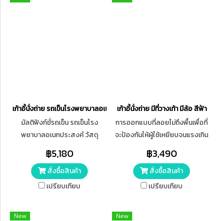
เก้าอี้นั่งถ่าย รถเข็นโรงพยาบาลอเนกประสงค์ แบบพับได้
เก้าอี้นั่งถ่าย มีที่วางเท้า มีล้อ สีฟ้า
มัลติฟังก์ชั่รถเข็น รถเข็นโรง
การออกแบบที่ลอยไม่ถึงพื้นเพื่อที่
พยาบาลอเนกประสงค์ วัสดุ
จะป้องกันให้ผู้ใช้เหยียบจนแรงเกิน
อะลูมิเนียม น้ำหนักเบา และกันน้ำ
ไปและทำให้รถเข็นพลิกหรือเอียง
฿5,180
฿3,490
สามารถพับ และเดินทางไปอาบน้ำ
ไม่ทำให้พื้นเป็นรอยๆ มีทีแขน
สั่งซื้อสินค้า
สั่งซื้อสินค้า
3 in 1 เก้าอี้รถเข็น
เปรียบเทียบ
เปรียบเทียบ
New
New