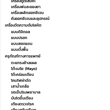
เครื่องดูดเสมหะ
เครื่องพ่นละอองยา
เครื่องผลิตออกซิเจน
ถังออกซิเจนและอุปกรณ์
เครื่องวัดความดันโลหิต
แบบดิจิตอล
แบบปรอท
แบบสอดแขน
แบบตั้งพื้น
ครุภัณฑ์ทางการแพทย์
ตะแกรงล้างแผล
โต๊ะเมโย (Mayo)
โต๊ะคร่อมเตียง
โคมไฟผ่าตัด
เสาน้ำเกลือ
รถเข็นโรงพยาบาล
บันไดขึ้นเตียง
เตียงตรวจโรค
เตียงสูตินารีเวช