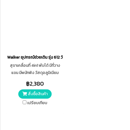
Walker อุปกรณ์ช่วยเดิน รุ่น 612 วัสดุอลูมิเนียม
สุขาเคลื่อนที่ 4in1 พับได้ มีที่วาง
แขน มีพนักพิง วัสดุอลูมิเนียม
คร่อมชักโครกได้
฿2,380
สั่งซื้อสินค้า
เปรียบเทียบ