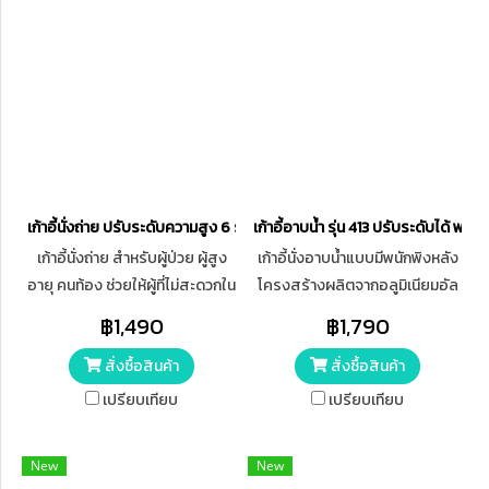
เก้าอี้นั่งถ่าย ปรับระดับความสูง 6 ระดับ ไม่มีล้อ
เก้าอี้อาบน้ำ รุ่น 413 ปรับระดับได้ พร
เก้าอี้นั่งถ่าย สำหรับผู้ป่วย ผู้สูง
เก้าอี้นั่งอาบน้ำแบบมีพนักพิงหลัง
อายุ คนท้อง ช่วยให้ผู้ที่ไม่สะดวกใน
โครงสร้างผลิตจากอลูมิเนียมอัล
การเดินไปห้องน้ำ สามารถนั่งถ่าย
ลอยด์ เบาะนั่งและพนักพิงหลัง
฿1,490
฿1,790
ได้ง่ายและสะดวกสบาย หลีกเลี่ยง
ผลิตจากพลาสติกคุณภาพดี แข็ง
สั่งซื้อสินค้า
สั่งซื้อสินค้า
อุบัติเหตุ สามารถนำไปคร่อม
แรง ทนทาน ขอบมน
โถส้วมได้ทุกประเภท
เปรียบเทียบ
เปรียบเทียบ
New
New