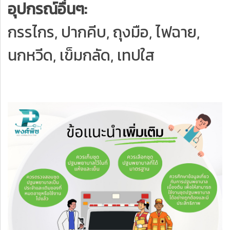
อุปกรณ์อื่นๆ:
กรรไกร, ปากคีบ, ถุงมือ, ไฟฉาย,
นกหวีด, เข็มกลัด, เทปใส