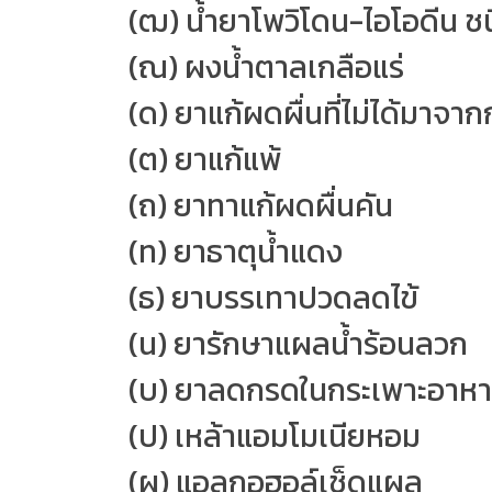
(ฒ) น้ำยาโพวิโดน-ไอโอดีน 
(ณ) ผงน้ำตาลเกลือแร่
(ด) ยาแก้ผดผื่นที่ไม่ได้มาจาก
(ต) ยาแก้แพ้
(ถ) ยาทาแก้ผดผื่นคัน
(ท) ยาธาตุน้ำแดง
(ธ) ยาบรรเทาปวดลดไข้
(น) ยารักษาแผลน้ำร้อนลวก
(บ) ยาลดกรดในกระเพาะอาห
(ป) เหล้าแอมโมเนียหอม
(ผ) แอลกอฮอล์เช็ดแผล