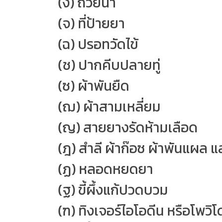
(ง) ถ้วยน้ำ
(จ) ที่ป้ายยา
(ฉ) ปรอทวัดไข้
(ช) ปากคีบปลายทู่
(ซ) ผ้าพันยืด
(ฌ) ผ้าสามเหลี่ยม
(ญ) สายยางรัดห้ามเลือด
(ฎ) สำลี ผ้าก๊อซ ผ้าพันแผล
(ฏ) หลอดหยดยา
(ฐ) ขี้ผึ้งแก้ปวดบวม
(ฑ) ทิงเจอร์ไอโอดีน หรือโพวิ