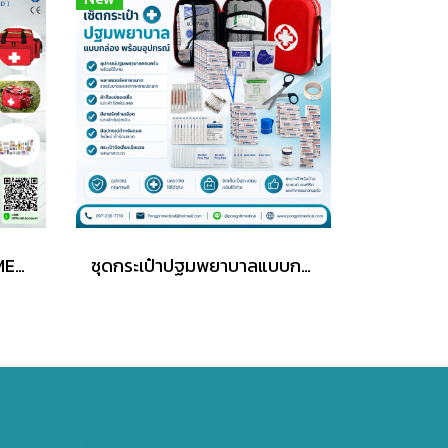
เซ็ตกระเป๋าปฐมพยาบาล EMERGENCY KIT - 33 ITEMS ( RED )
ชุดกระเป๋าปฐมพยาบาลแบบกล่อง พร้อมอุปกรณ์