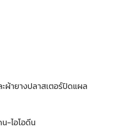
 และผ้ายางปลาสเตอร์ปิดแผล
โดน-ไอโอดีน