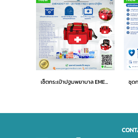
เซ็ตกระเป๋าปฐมพยาบาล EMERGENCY KIT - 26 ITEMS ( RED )
CONT