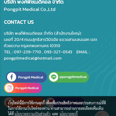
บริษัท พงศ์พิชเมดิคอล จำกัด
Pongpit Medical Co.,Ltd
CONTACT US
บริษัท พงศ์พิชเมดิคอล จำกัด (สำนักงานใหญ่)
เลขที่ 20/4 ถนนสุทธิสารวินิจฉัย แขวงสามเสนนอก เขต
ห้วยขวาง กรุงเทพมหานคร 10310
TEL : 097-239-7710 , 093-327-0543 EMAIL :
pongpitmedical@hotmail.com
เว็บไซต์นี้มีการใช้งานคุกกี้ เพื่อเพิ่มประสิทธิภาพและประสบการณ์ที่ดี
ในการใช้งานเว็บไซต์ของท่าน ท่านสามารถอ่านรายละเอียดเพิ่มเติม
ได้ที่
นโยบายความเป็นส่วนตัว
และ
นโยบายคุกกี้