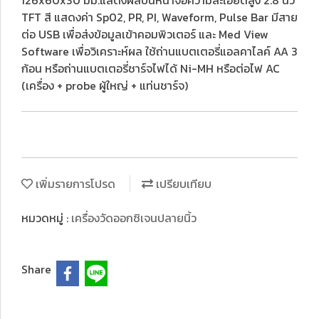
126x60x30 มม.แสดงผลบนหน้าจอความละเอียดสูง 2.8 นิ้ว
TFT สี แสดงค่า Sp02, PR, PI, Waveform, Pulse Bar มีสาย
ต่อ USB เพื่อส่งข้อมูลเข้าคอมพิวเตอร์ และ Med View
Software เพื่อวิเคราะห์ผล ใช้ถ่านแบตเตอรี่แอลคาไลค์ AA 3
ก้อน หรือถ่านแบตเตอรี่ชาร์จไฟได้ Ni-MH หรือต่อไฟ AC
(เครื่อง + probe ผู้ใหญ่ + แท่นชาร์จ)
เพิ่มรายการโปรด
เปรียบเทียบ
หมวดหมู่ :
เครื่องวัดออกซิเจนปลายนิ้ว
Share