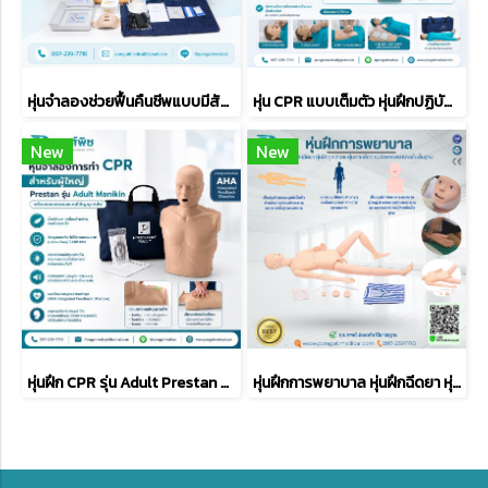
หุ่นจำลองช่วยฟื้นคืนชีพแบบมีสัญญาณไฟบนตัวหุ่นผู้ใหญ่เต็มตัว รุ่น Advance CPR Training Manikin
หุ่น CPR แบบเต็มตัว หุ่นฝึกปฏิบัติช่วยชีวิต
New
New
หุ่นฝึก CPR รุ่น Adult Prestan Manikin CPR Training with monitor
หุ่นฝึกการพยาบาล หุ่นฝึกฉีดยา หุ่นฝึกดูดเสมหะ หุ่นเจาะเลือด หุ่นฝึกการพยาบาลขั้นพื้นฐาน