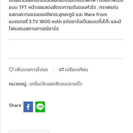
เครื่องวัดออกซิเจนในเลือดอัตโนมัติชนิดพกพา มีจอภาพเป็น
แบบ TFT หน้าจอแสดงอัตราการเต้นของหัวใจ , กราฟแท่ง
แสดงความแรงของชีพจร,อุณหภูมิ และ Ware from
แบตเตอรี่ 3.7V 1800 mAh แท่นชาร์จเป็นแบบตั้งโต๊ะ และมี
ไฟแสดงสถานการณ์ชาร์จ
เพิ่มรายการโปรด
เปรียบเทียบ
หมวดหมู่ :
เครื่องวัดออกซิเจนปลายนิ้ว
Share