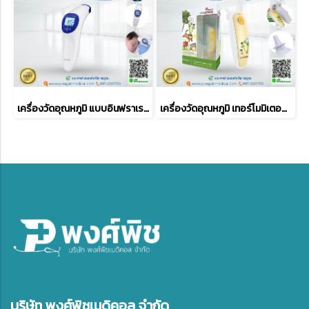
เครื่องวัดอุณหภูมิ แบบอินฟราเรด Jumper รุ่น JPD-FR200
เครื่องวัดอุณหภูมิ เทอร์โมมิเตอร์วัดไข้ทางหู Rossmax รุ่น RA600
บริษัท พงศ์พิชเมดิคอล จำกัด