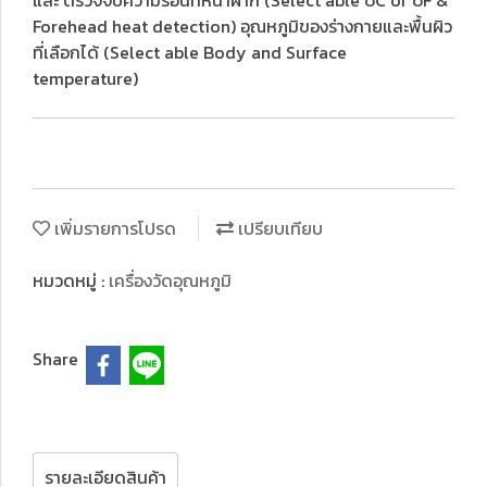
และ ตรวจจับความร้อนที่หน้าผาก (Select able ๐C or ๐F &
Forehead heat detection) อุณหภูมิของร่างกายและพื้นผิว
ที่เลือกได้ (Select able Body and Surface
temperature)
เพิ่มรายการโปรด
เปรียบเทียบ
หมวดหมู่ :
เครื่องวัดอุณหภูมิ
Share
รายละเอียดสินค้า