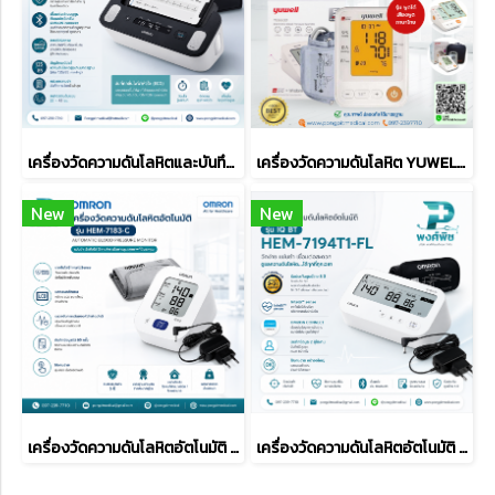
เครื่องวัดความดันโลหิตและบันทึกคลื่นไฟฟ้าหัวใจอัตโนมัติ OMRON รุ่น HEM-7530T
เครื่องวัดความดันโลหิต YUWELL รุ่น YE670D เสียงพูดภาษาไทย
New
New
เครื่องวัดความดันโลหิตอัตโนมัติ OMRON รุ่น HEM-7183-C
เครื่องวัดความดันโลหิตอัตโนมัติ OMRON รุ่น IQ BT HEM-7194T1-FL