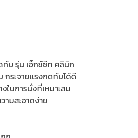
บ รุ่น เอ็กซ์ซีท คลินิก
ฟม กระจายเเรงกดทับได้ดี
าทางในการนั่งที่เหมาะสม
ำความสะอาดง่าย
 กก.