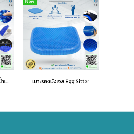
New
เบาะรองนั่งเจล 256 เม็ด สีน้ำเงิน
เบาะรองนั่งเจล Egg Sitter