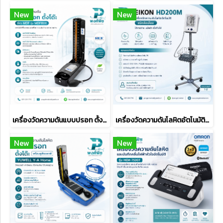
New
New
เครื่องวัดความดันแบบปรอท ตั้งโต๊ะ MDF รุ่น MDF800
เครื่องวัดความดันโลหิตอัตโนมัติชนิดล้อเลื่อน EIKON HD200M
New
New