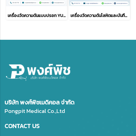
เครื่องวัดความดันแบบปรอท YUWELL รุ่น Y-A Home พร้อมหูฟัง
เครื่องวัดความดันโลหิตและบันทึกคลื่นไฟฟ้าหัวใจอัตโนมัติ OMRON รุ่น HEM-7530T
บริษัท พงศ์พิชเมดิคอล จำกัด
Pongpit Medical Co.,Ltd
CONTACT US