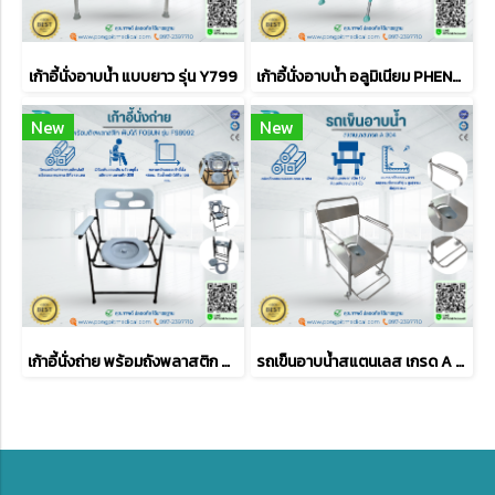
เก้าอี้นั่งอาบน้ำ แบบยาว รุ่น Y799
เก้าอี้นั่งอาบน้ำ อลูมิเนียม PHENOMA รุ่น PMB-14
New
New
เก้าอี้นั่งถ่าย พร้อมถังพลาสติก พับได้ FOSUN รุ่น FS8992
รถเข็นอาบน้ำสแตนเลส เกรด A 304