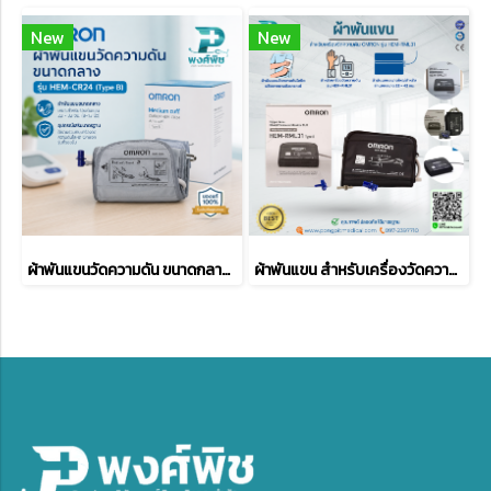
New
New
ผ้าพันแขนวัดความดัน ขนาดกลาง Omron รุ่น HEM-CR24 (Type B)
ผ้าพันแขน สำหรับเครื่องวัดความดัน OMRON รุ่น HEM-RML31