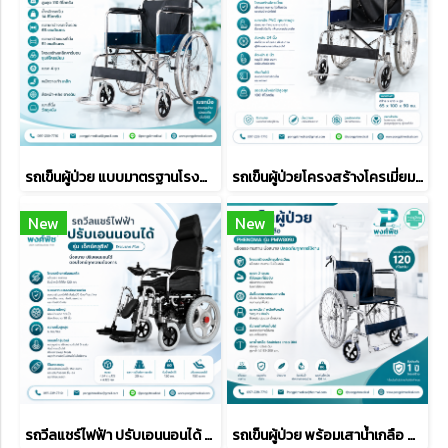
รถเข็นผู้ป่วย แบบมาตรฐานโรงพยาบาล (มีเบรกมือ)
รถเข็นผู้ป่วยโครงสร้างโครเมี่ยม รุ่น GH201
New
New
รถวีลแชร์ไฟฟ้า ปรับเอนนอนได้ รุ่น เอ๊กซ์คลูซีฟ
รถเข็นผู้ป่วย พร้อมเสาน้ำเกลือ PHENOMA รุ่น PMW809J