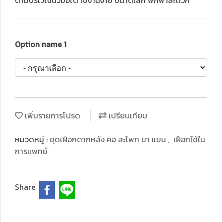
ดามบริเวณนิ้วมือได้ ใช้งานง่าย ขนาดเล็ก พกพาสะดวก
Option name 1
เพิ่มรายการโปรด
เปรียบเทียบ
หมวดหมู่ :
ชุดเฝือกดากหลัง คอ สะโพก ขา แขน
,
เฝือกใช้ใน
การแพทย์
Share