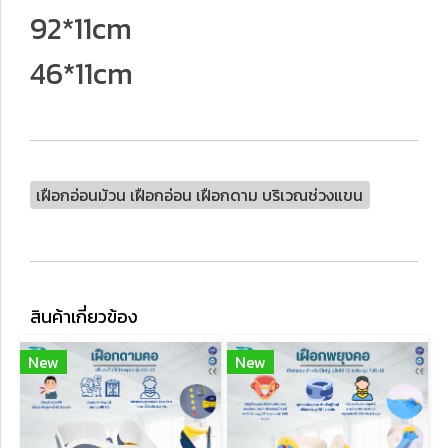
92*11cm
46*11cm
เฝือกอ่อนม้วน เฝือกอ่อน เฝือกดาม บริเวณช่วงแขน
สินค้าเกี่ยวข้อง
New
New