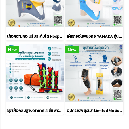
เฝือกดามคอ ปรับระดับได้ Hospro รุ่น CC-01
เฝือกออ่นพยุงคอ YAMADA รุ่น YJK-18
New
New
ชุดเฝือกลมสูญญากาศ 4 ชิ้น พร้อมปั้มสูลสแตนเลส
อุปกรณ์พยุงเข่า Limited Motion Knee Brace Premiume แบบยาว