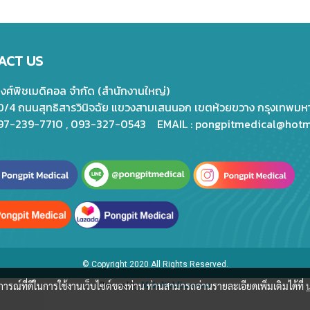
ACT US
พงศ์พิชเมดิคอล จำกัด (สำนักงานใหญ่)
20/4 ถนนสุทธิสารวินิจฉัย แขวงสามเสนนอก เขตห้วยขวาง กรุงเทพม
097-239-7710 , 093-327-0543 EMAIL :
pongpitmedical@hotm
© Copyright 2020 All Rights Reserved.
บการณ์ที่ดีในการใช้งานเว็บไซต์ของท่าน ท่านสามารถอ่านรายละเอียดเพิ่มเติมได้ที่
Powered by
MakeWebEasy.com