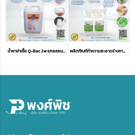
น้ำยาฆ่าเชื้อ Q-Bac 2w แกลลอน 5 ลิตร
ผลิตภัณฑ์ทำความสะอาดร่างกาย คาวิลอน 3M Cavilon