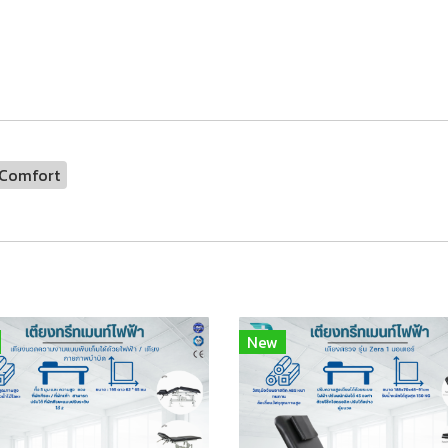
น Comfort
New