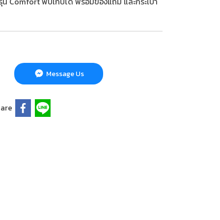
ุ่น Comfort พับเก็บได้ พร้อมของแถม และกระเป๋า
Message Us
are