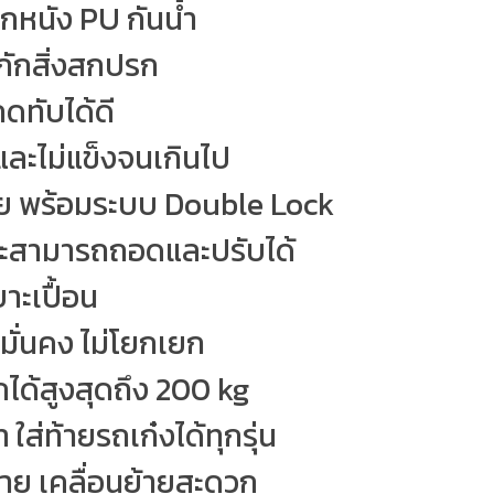
กหนัง PU กันน้ำ
กักสิ่งสกปรก
ดทับได้ดี
 และไม่แข็งจนเกินไป
ย พร้อมระบบ Double Lock
ษะสามารถถอดและปรับได้
าะเปื้อน
มั่นคง ไม่โยกเยก
ได้สูงสุดถึง 200 kg
ส่ท้ายรถเก๋งได้ทุกรุ่น
ง่าย เคลื่อนย้ายสะดวก