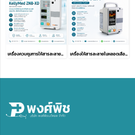
เครื่องควบคุมการให้สารละลายทางหลอดเลือดดำ KellyMed ZNB-XD
เครื่องให้สารละลายในหลอดเลือดดำ Kelly Med-KL-8052N