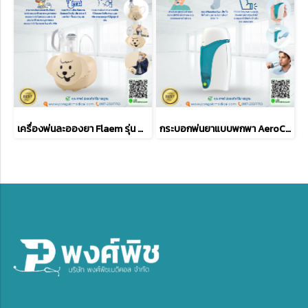
เครื่องพ่นละอองยา Flaem รุ่น Puppy the Smiling Nebulizer (KO00P00)
กระบอกพ่นยาแบบพกพา AeroChamber2go Chamber 2-in-1