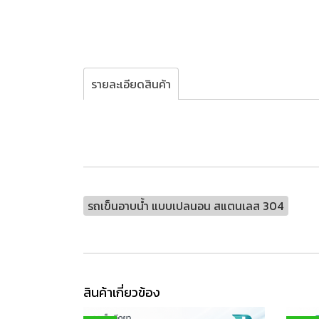
รายละเอียดสินค้า
รถเข็นอาบน้ำ แบบเปลนอน สแตนเลส 304
สินค้าเกี่ยวข้อง