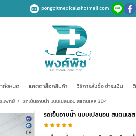
pongpitmedical@hotmail.com
้าทั้งหมด
แคตตาล็อกสินค้า
วิธีการสั่งซื้อ ชำระเงิน
ต
ารแพทย์
รถเข็นอาบน้ำ แบบเปลนอน สแตนเลส 304
รถเข็นอาบน้ำ แบบเปลนอน สแตนเลส