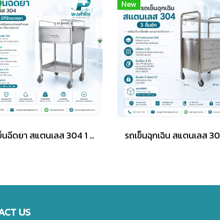
New
รถเข็นฉีดยา สแตนเลส 304 1 ลิ้นชัก มีที่รัดขวดยา
ACT US