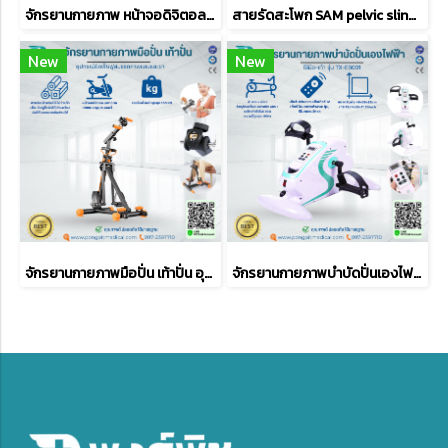
จักรยานกายภาพ หน้าจอดิจิตอล ปั่นมือ ปั่นเท้า จักรยานมินิ
สายรัดสะโพก SAM pelvic sling ดามสะโพกหัก
New
New
จักรยานกายภาพมือปั่น เท้าปั่น อุปกรณ์ฝึกฟื้นฟูสมรรถภาพแขนและขา
จักรยานกายภาพบำบัดปั่นเองไฟฟ้า ใช้มือ-เท้า รุ่น TX-EB001