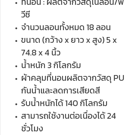
ที่นอน : ผลิตจากวัสดุไนลอน/พี
วีซี
จำนวนลอนทั้งหมด 18 ลอน
ขนาด (กว้าง x ยาว x สูง) 5 x
74.8 x 4 นิ้ว
น้ำหนัก 3 กิโลกรัม
ผ้าคลุมที่นอนผลิตจากวัสดุ PU
กันน้ำและลดการเสียดสี
รับน้ำหนักได้ 140 กิโลกรัม
สามารถใช้งานต่อเนื่องได้ 24
ชั่วโมง