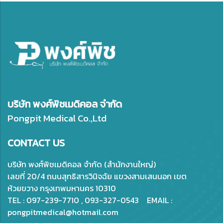
บริษัท พงศ์พิชเมดิคอล จำกัด
Pongpit Medical Co.,Ltd
CONTACT US
บริษัท พงศ์พิชเมดิคอล จำกัด (สำนักงานใหญ่)
เลขที่ 20/4 ถนนสุทธิสารวินิจฉัย แขวงสามเสนนอก เขต
ห้วยขวาง กรุงเทพมหานคร 10310
TEL : 097-239-7710 , 093-327-0543 EMAIL :
pongpitmedical@hotmail.com