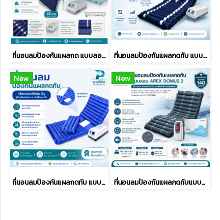
ที่นอนลมป้องกันแผลกด แบบลอน Phenoma รุ่น P-01
ที่นอนลมป้องกันแผลกดทับ แบบลอน ANTI รุ่น มีหลุมขับถ่าย
New
New
ที่นอนลมป้องกันแผลกดทับ แบบลอน tube shape รุ่น FU-AM002
ที่นอนลมป้องกันแผลกดทับแบบลอน APEX DOMUS 2