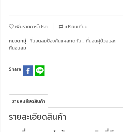
เพิ่มรายการโปรด
เปรียบเทียบ
หมวดหมู่ :
ที่นอนลมป้องกันแผลกดทับ
,
ที่นอนผู้ป่วยและ
ที่นอนลม
Share
รายละเอียดสินค้า
รายละเอียดสินค้า