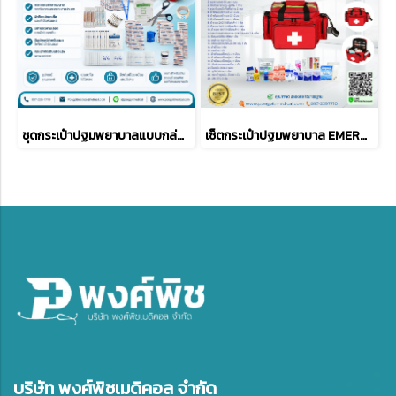
ชุดกระเป๋าปฐมพยาบาลแบบกล่อง พร้อมอุปกรณ์
เซ็ตกระเป๋าปฐมพยาบาล EMERGENCY KIT - 26 ITEMS ( RED )
บริษัท พงศ์พิชเมดิคอล จำกัด