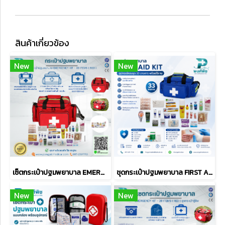
สินค้าเกี่ยวข้อง
New
New
เซ็ตกระเป๋าปฐมพยาบาล EMERGENCY KIT - 33 ITEMS ( RED )
ชุดกระเป๋าปฐมพยาบาล FIRST AID KIT อุปกรณ์ครบชุด 33 รายการ พร้อมใช้งาน (BLUE)
New
New