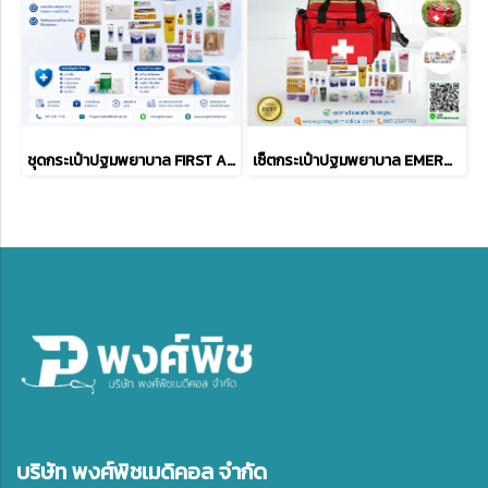
ชุดกระเป๋าปฐมพยาบาล FIRST AID KIT อุปกรณ์ครบชุด 33 รายการ พร้อมใช้งาน (BLUE)
เซ็ตกระเป๋าปฐมพยาบาล EMERGENCY KIT - 33 ITEMS ( RED )
บริษัท พงศ์พิชเมดิคอล จำกัด