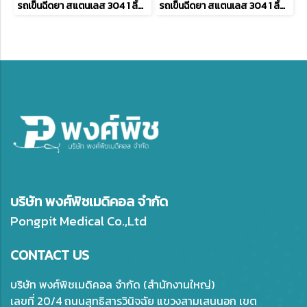
รถเข็นฉีดยา สแตนเลส 304 1 ลิ้นชัก มีที่รัดขวดยา
รถเข็นฉีดยา สแตนเลส 304 1 ลิ้นชัก 2 ชั้น มีราวกั้น รุ่นพิเศษ
บริษัท พงศ์พิชเมดิคอล จำกัด
Pongpit Medical Co.,Ltd
CONTACT US
บริษัท พงศ์พิชเมดิคอล จำกัด (สำนักงานใหญ่)
เลขที่ 20/4 ถนนสุทธิสารวินิจฉัย แขวงสามเสนนอก เขต