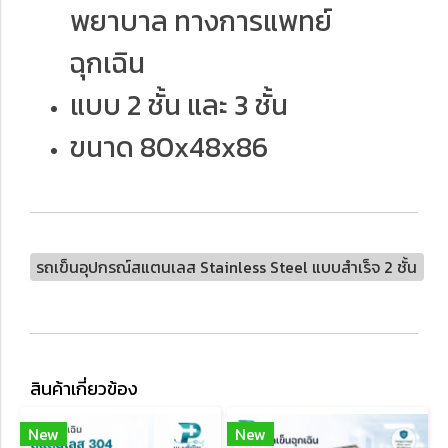
พยาบาล ทางการแพทย์
ฉุกเฉิน
แบบ 2 ชั้น และ 3 ชั้น
ขนาด 80x48x86
รถเข็นอุปกรณ์สแตนเลส Stainless Steel แบบสำเร็จ 2 ชั้น
สินค้าเกี่ยวข้อง
New
New