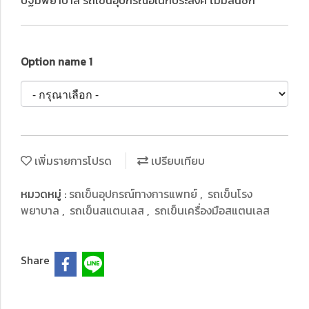
ปฐมพยาบาล รถเข็นอุปกรณ์อเนกประสงค์ ไม่มีลิ้นชัก
Option name 1
เพิ่มรายการโปรด
เปรียบเทียบ
หมวดหมู่ :
รถเข็นอุปกรณ์ทางการแพทย์
,
รถเข็นโรง
พยาบาล
,
รถเข็นสแตนเลส
,
รถเข็นเครื่องมือสแตนเลส
Share