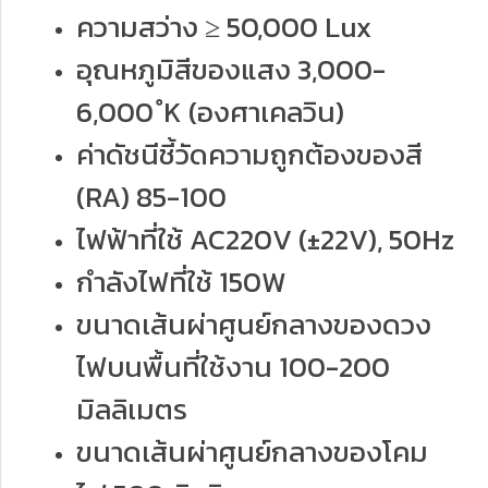
ความสว่าง ≥ 50,000 Lux
อุณหภูมิสีของแสง 3,000-
6,000 ํK (องศาเคลวิน)
ค่าดัชนีชี้วัดความถูกต้องของสี
(RA) 85-100
ไฟฟ้าที่ใช้ AC220V (±22V), 50Hz
กำลังไฟที่ใช้ 150W
ขนาดเส้นผ่าศูนย์กลางของดวง
ไฟบนพื้นที่ใช้งาน 100-200
มิลลิเมตร
ขนาดเส้นผ่าศูนย์กลางของโคม