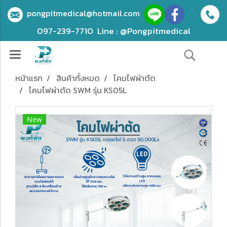
pongpitmedical@hotmail.com
097-239-7710
Line : @Pongpitmedical
หน้าแรก
สินค้าทั้งหมด
โคมไฟผ่าตัด
โคมไฟผ่าตัด SWM รุ่น KS05L
New