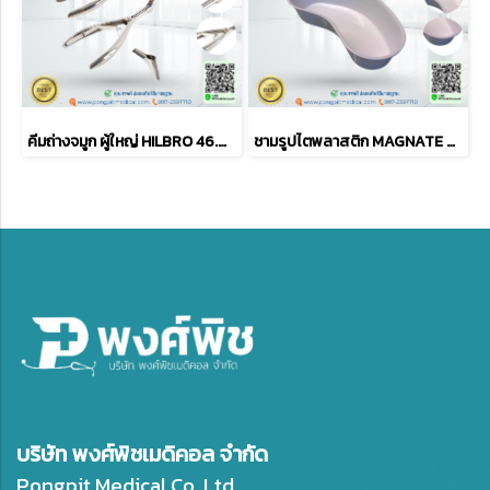
คีมถ่างจมูก ผู้ใหญ่ HILBRO 46.0040.03 VIENNA NASAL DRES SPECULA 14.5 cm
ชามรูปไตพลาสติก MAGNATE ขนาด 10 นิ้ว
บริษัท พงศ์พิชเมดิคอล จำกัด
Pongpit Medical Co.,Ltd