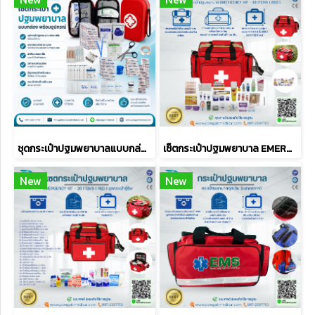
ชุดกระเป๋าปฐมพยาบาลแบบกล่อง พร้อมอุปกรณ์
เซ็ตกระเป๋าปฐมพยาบาล EMERGENCY KIT - 33 ITEMS ( RED )
New
New