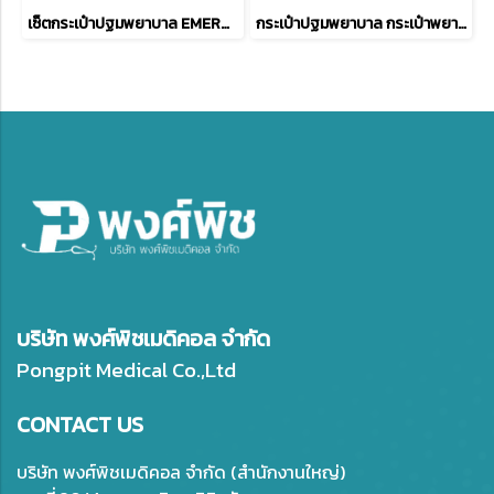
เซ็ตกระเป๋าปฐมพยาบาล EMERGENCY KIT - 26 ITEMS ( RED )
กระเป๋าปฐมพยาบาล กระเป๋าพยาบาลฉุกเฉิน (ขนาดกลาง)
บริษัท พงศ์พิชเมดิคอล จำกัด
Pongpit Medical Co.,Ltd
CONTACT US
บริษัท พงศ์พิชเมดิคอล จำกัด (สำนักงานใหญ่)