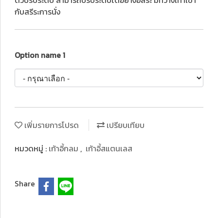
ตัวปรับระดับ สามารถปรับระดับได้อย่างอิสระ มีที่วางเท้าเข้า
กับสรีระการนั่ง
Option name 1
เพิ่มรายการโปรด
เปรียบเทียบ
หมวดหมู่ :
เก้าอี้กลม
,
เก้าอี้สแตนเลส
Share