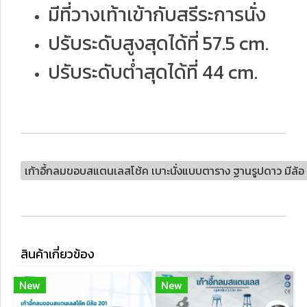
มีที่วางเท้าเข้ากับสรีระการนั่ง
ปรับระดับสูงสุดได้ที่ 57.5 cm.
ปรับระดับต่ำสุดได้ที่ 44 cm.
เก้าอี้กลมขอบสแตนเลสโช้ค เบาะนั่งแบบตาราง ฐานรูปดาว มีล้อ
สินค้าเกี่ยวข้อง
New
New