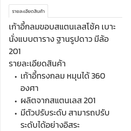
รายละเอียดสินค้า
เก้าอี้กลมขอบสแตนเลสโช้ค เบาะ
นั่งแบบตาราง ฐานรูปดาว มีล้อ
201
รายละเอียดสินค้า
เก้าอี้ทรงกลม หมุนได้ 360
องศา
ผลิตจากสแตนเลส 201
มีตัวปรับระดับ สามารถปรับ
ระดับได้อย่างอิสระ