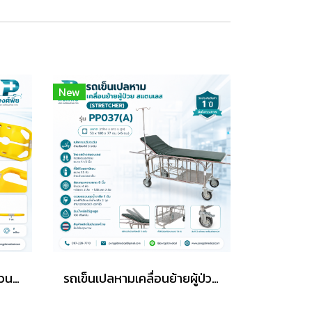
New
เปลตักโพลีเมอร์แบบแยกส่วนได้ สีเหลือง แบบแยกชิ้นส่วนได้
รถเข็นเปลหามเคลื่อนย้ายผู้ป่วย สแตนเลส (Stretcher) ล้อเล็ก PP037(A)