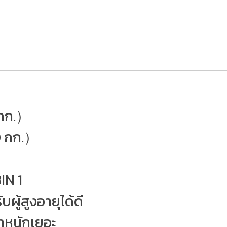
5กก.）
0 กก.）
IN 1
ผู้สูงอายุได้ดี
้ำหนักเยอะ