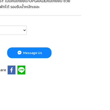
SY ไม่มีคันเหยียบ/UPGRADEคันเหยียบ ช่วย
พักได้ รองรับน้ำหนักเยอะ
Message Us
are