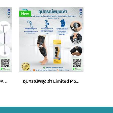
New
ไม้เท้าช่วยพยุงเดิน YAMADA รุ่น WS01 ปรับระดับความสูงได้ 10 ระดับ
อุปกรณ์พยุงเข่า Limited Motion Knee Brace Premiume แบบยาว