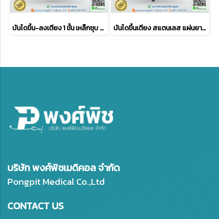
บันไดขึ้น-ลงเตียง 1 ขั้น เหล็กชุบ พ่นสี รุ่นขาโค้ง
บันไดขึ้นเตียง สแตนเลส แผ่นยางกันลื่น PVC สีดำ
บริษัท พงศ์พิชเมดิคอล จำกัด
Pongpit Medical Co.,Ltd
CONTACT US