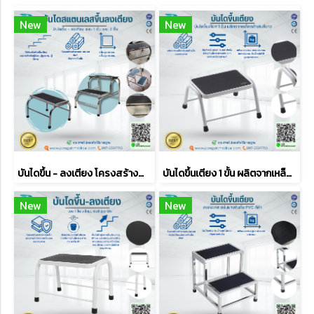
New
New
บันไดขึ้น - ลงเตียง โครงสร้างทำจากสแตนเลส
บันไดขึ้นเตียง 1 ขั้น ผลิตจากเหล็กกล้าพ่นสีขาว
New
New