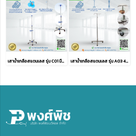
เสาน้ำเกลือสแตนเลส รุ่น C01 มือจับ
เสาน้ำเกลือสแตนเลส รุ่น A03 4 แฉก ฐาน 4 ล้อ