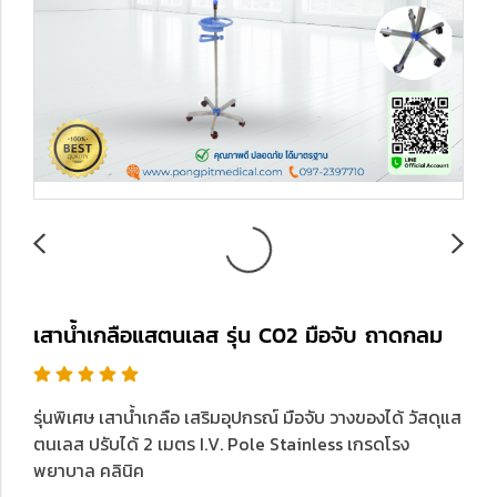
เสาน้ำเกลือแสตนเลส รุ่น C02 มือจับ ถาดกลม
รุ่นพิเศษ เสาน้ำเกลือ เสริมอุปกรณ์ มือจับ วางของได้ วัสดุแส
ตนเลส ปรับได้ 2 เมตร I.V. Pole Stainless เกรดโรง
พยาบาล คลินิค