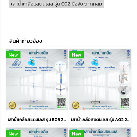
เสาน้ำเกลือแสตนเลส รุ่น C02 มือจับ ถาดกลม
สินค้าเกี่ยวข้อง
New
New
เสาน้ำเกลือสแตนเลส รุ่น B05 2 แฉก 3 ขา ไม่มีล้อ
เสาน้ำเกลือสแตนเลส รุ่น A02 2 แฉก ฐาน 4 ล้อ
New
New