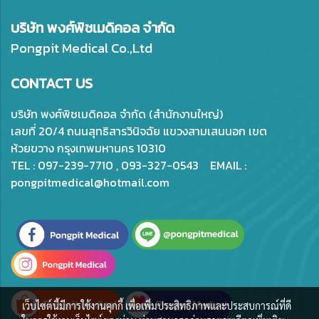
บริษัท พงศ์พิชเมดิคอล จำกัด
Pongpit Medical Co.,Ltd
CONTACT US
บริษัท พงศ์พิชเมดิคอล จำกัด (สำนักงานใหญ่)
เลขที่ 20/4 ถนนสุทธิสารวินิจฉัย แขวงสามเสนนอก เขต
ห้วยขวาง กรุงเทพมหานคร 10310
TEL : 097-239-7710 , 093-327-0543 EMAIL :
pongpitmedical@hotmail.com
เว็บไซต์นี้มีการใช้งานคุกกี้ เพื่อเพิ่มประสิทธิภาพและประสบการณ์ที่ดี