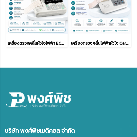
เครื่องตรวจคลื่นหัวใจไฟฟ้า ECGMAC รุ่น EM-301
เครื่องตรวจคลื่นไฟฟ้าหัวใจ Carewell รุ่น ECG-1103G
บริษัท พงศ์พิชเมดิคอล จำกัด